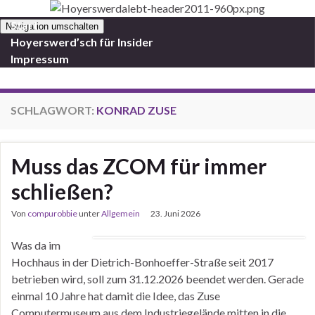
Start
Navigation umschalten
Hoyerswerd’sch für Insider
Impressum
SCHLAGWORT:
KONRAD ZUSE
Muss das ZCOM für immer
schließen?
Von
compurobbie
unter
Allgemein
23. Juni 2026
Was da im
Hochhaus in der Dietrich-Bonhoeffer-Straße seit 2017
betrieben wird, soll zum 31.12.2026 beendet werden. Gerade
einmal 10 Jahre hat damit die Idee, das Zuse
Computermuseum aus dem Industriegelände mitten in die