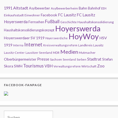
Altstadt
1991
Bahn
Asylbewerber
Bahnhof
Asylbewerberheim
EEH
FC Lausitz
Facebook
FC Lausitz
Einkaufsstadt
Einwohner
Fußball
Hoyerswerda
Fernsehen
Geschichte
Haushaltskonsolidierung
Hoyerswerda
Haushaltskonsolidierungskonzept
HoyWoy
Hoyerswerdaer SV 1919
HSV
Hoyerswerdsche
Internet
1919
Landkreis
Lausitz
Interna
Kreisverwaltungsreform
Medien
Mutmacher
Lausitz-Center
Lausitzer Seenland
MDR
Presse
Oberbürgermeister
Stadtrat
Stefan
Sachsen
Seenland
Sorben
Tourismus
Zoo
SWH
VBH
Skora
Wirtschaft
Verwaltungsreform
FACEBOOK-FANPAGE
Search for: