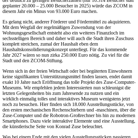
der deutlich zu geringen Besucherzahlen (nur 10.314 Besucher statt
geplanter 20.000 – 25.000 Besucher in 2025) würde das ZCOM in
diesem Jahr ein Minus von 93.000 Euro machen.
Es gelang nicht, anderer Förderer und Fördermittel zu akquirieren.
Mit dem Wegfall der regelmäßigen Zuwendung von der
Wohnungsgesellschaft entsteht also ein weiteres Finanzloch im
sechsstelligen Bereich und daher will auch die Stadt ihren Zuschuss
komplett streichen, zumal der Haushalt eben dem
Haushaltskonsolidierungskonzept unterliegt. Für das kommende
Jahr 2027 wären so nun zirka 250.000 Euro nötig. Zu viel für die
Stadt und den ZCOM-Stiftung.
Wenn sich in der freien Wirtschaft oder bei begüterten Einwohnern
keine signifikanten Unterstützungsmittel finden lassen, endet damit
exakt 10 Jahre nach Eröffnung das tolle Projekt des Zuse-Computer-
Museums. Wir empfehlen jedem Interessierten nun schleunigst die
letzten Gelegenheiten bis zum Jahresende zu nutzen und ein
wirklich einmalig tolles und interaktives Museum wenigstens jetzt
noch zu besuchen. Hier finden sich 18.000 Ausstellungsstücke, von
den ersten mechanischen Rechenschiebern und -maschinen, über die
Zuse-Computer und die Robotron-Großrechner bis hin zu modernen
Smartphones. Dazu viele interaktive Elemente und eine Ausstellung,
die künstlerische Seite von Konrad Zuse beleuchtet.
Was bei einem Ende mit den vielen Ausstellungsstücken passieren