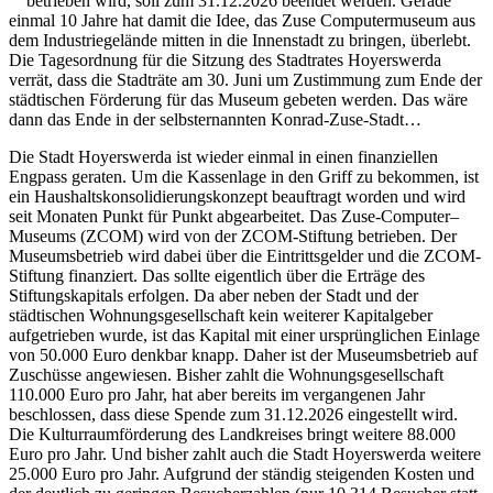
betrieben wird, soll zum 31.12.2026 beendet werden. Gerade
einmal 10 Jahre hat damit die Idee, das Zuse Computermuseum aus
dem Industriegelände mitten in die Innenstadt zu bringen, überlebt.
Die Tagesordnung für die Sitzung des Stadtrates Hoyerswerda
verrät, dass die Stadträte am 30. Juni um Zustimmung zum Ende der
städtischen Förderung für das Museum gebeten werden. Das wäre
dann das Ende in der selbsternannten Konrad-Zuse-Stadt…
Die Stadt Hoyerswerda ist wieder einmal in einen finanziellen
Engpass geraten. Um die Kassenlage in den Griff zu bekommen, ist
ein Haushaltskonsolidierungskonzept beauftragt worden und wird
seit Monaten Punkt für Punkt abgearbeitet. Das Zuse-Computer–
Museums (ZCOM) wird von der ZCOM-Stiftung betrieben. Der
Museumsbetrieb wird dabei über die Eintrittsgelder und die ZCOM-
Stiftung finanziert. Das sollte eigentlich über die Erträge des
Stiftungskapitals erfolgen. Da aber neben der Stadt und der
städtischen Wohnungsgesellschaft kein weiterer Kapitalgeber
aufgetrieben wurde, ist das Kapital mit einer ursprünglichen Einlage
von 50.000 Euro denkbar knapp. Daher ist der Museumsbetrieb auf
Zuschüsse angewiesen. Bisher zahlt die Wohnungsgesellschaft
110.000 Euro pro Jahr, hat aber bereits im vergangenen Jahr
beschlossen, dass diese Spende zum 31.12.2026 eingestellt wird.
Die Kulturraumförderung des Landkreises bringt weitere 88.000
Euro pro Jahr. Und bisher zahlt auch die Stadt Hoyerswerda weitere
25.000 Euro pro Jahr. Aufgrund der ständig steigenden Kosten und