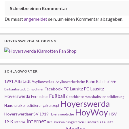
Schreibe einen Kommentar
Du musst
angemeldet
sein, um einen Kommentar abzugeben.
HOYERSWERDA SHOPPING
SCHLAGWÖRTER
Altstadt
1991
Bahn
Asylbewerber
Bahnhof
Asylbewerberheim
EEH
FC Lausitz
Facebook
FC Lausitz
Einkaufsstadt
Einwohner
Fußball
Hoyerswerda
Fernsehen
Geschichte
Haushaltskonsolidierung
Hoyerswerda
Haushaltskonsolidierungskonzept
HoyWoy
Hoyerswerdaer SV 1919
HSV
Hoyerswerdsche
Internet
1919
Landkreis
Lausitz
Interna
Kreisverwaltungsreform