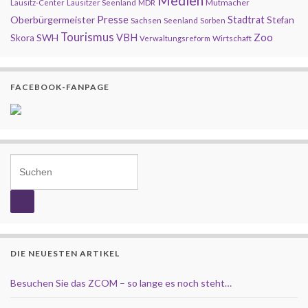
Medien
Mutmacher
Lausitz-Center
Lausitzer Seenland
MDR
Presse
Oberbürgermeister
Stadtrat
Stefan
Sachsen
Seenland
Sorben
Tourismus
Zoo
SWH
VBH
Skora
Wirtschaft
Verwaltungsreform
FACEBOOK-FANPAGE
Search for:
DIE NEUESTEN ARTIKEL
Besuchen Sie das ZCOM – so lange es noch steht…