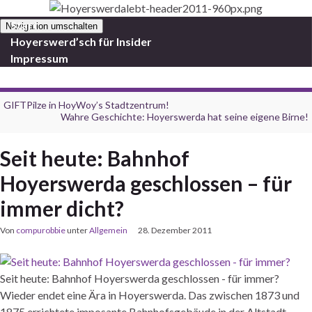
Start
Navigation umschalten
Hoyerswerd’sch für Insider
Impressum
GIFTPilze in HoyWoy’s Stadtzentrum!
Wahre Geschichte: Hoyerswerda hat seine eigene Birne!
Seit heute: Bahnhof
Hoyerswerda geschlossen – für
immer dicht?
Von
compurobbie
unter
Allgemein
28. Dezember 2011
Seit heute: Bahnhof Hoyerswerda geschlossen - für immer?
Wieder endet eine Ära in Hoyerswerda. Das zwischen 1873 und
1875 errichtete imposante Bahnhofsgebäude in der Altstadt