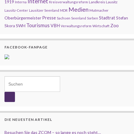
Internet
1919
Landkreis
Lausitz
Interna
Kreisverwaltungsreform
Medien
Mutmacher
Lausitz-Center
Lausitzer Seenland
MDR
Presse
Oberbürgermeister
Stadtrat
Stefan
Sachsen
Seenland
Sorben
Tourismus
Zoo
SWH
VBH
Skora
Wirtschaft
Verwaltungsreform
FACEBOOK-FANPAGE
Search for:
DIE NEUESTEN ARTIKEL
Besuchen Sie das ZCOM – so lange es noch steht…