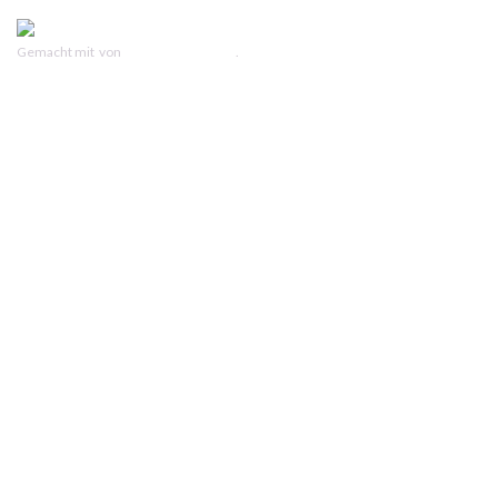
Gemacht mit
von
Graphene Themes
.