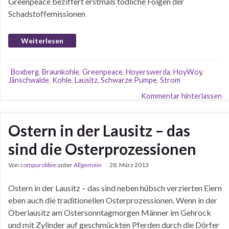
Greenpeace beziffert erstmals tödliche Folgen der
Schadstoffemissionen
Weiterlesen
Boxberg
,
Braunkohle
,
Greenpeace
,
Hoyerswerda
,
HoyWoy
,
Jänschwalde
,
Kohle
,
Lausitz
,
Schwarze Pumpe
,
Strom
Kommentar hinterlassen
Ostern in der Lausitz – das
sind die Osterprozessionen
Von
compurobbie
unter
Allgemein
28. März 2013
Ostern in der Lausitz – das sind neben hübsch verzierten Eiern
eben auch die traditionellen Osterprozessionen. Wenn in der
Oberlausitz am Ostersonntagmorgen Männer im Gehrock
und mit Zylinder auf geschmückten Pferden durch die Dörfer