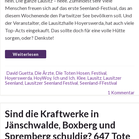
nein. Die ganze Lausitz – neee. Zumindest sehr viele
Menschen freuen sich auf das erste Seenland-Festival, das an
diesem Wochenende den Partwitzer See bevölkern soll. Und
der Veranstalter, die Lausitzhalle Hoyerswerda, hat auch viele
Top-Acts eingekauft. Das sollte doch für eine volle Hütte
sorgen, oder? Denkste!
Weiterlesen
David Guetta
,
Die Ärzte
,
Die Toten Hosen
,
Festival
,
Hoyerswerda
,
HoyWoy
,
Ich und Ich
,
Klee
,
Lausitz
,
Lausitzer
Seenland
,
Lausitzer Seenland Festival
,
Seenland-FFestival
1 Kommentar
Sind die Kraftwerke in
Jänschwalde, Boxberg und
Spremberg schuldig? 647 Tote