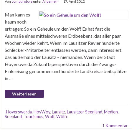
Von
compurobbie
unter
Allgemein
17. April 2012
Man kann es
kaum noch
ertragen: So ein Geheule um den Wolf! Es hat fast die
Ausmaße eines mittelschweren Erdbeebens, das aller paar
Wochen wieder kehrt. Wenn im Lausitzer Revier hunderte
Schlecker-Mitarbeiter entlassen werden, dann interessiert
das außerhalb der Lausitz – niemanden. Wenn der Stadt
Hoyerswerda Zukunftsperspektiven durch die Zwangs-
Einkreisung genommen und hunderte Landkreisarbeitsplätze
in …
Weiterlesen
Hoyerswerda
,
HoyWoy
,
Lausitz
,
Lausitzer Seenland
,
Medien
,
Seenland
,
Tourismus
,
Wolf
,
Wölfe
1 Kommentar