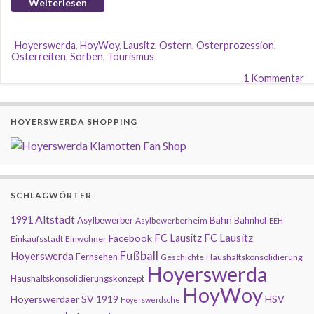
Weiterlesen
Hoyerswerda
,
HoyWoy
,
Lausitz
,
Ostern
,
Osterprozession
,
Osterreiten
,
Sorben
,
Tourismus
1 Kommentar
HOYERSWERDA SHOPPING
SCHLAGWÖRTER
Altstadt
1991
Bahn
Asylbewerber
Bahnhof
Asylbewerberheim
EEH
FC Lausitz
Facebook
FC Lausitz
Einkaufsstadt
Einwohner
Fußball
Hoyerswerda
Fernsehen
Geschichte
Haushaltskonsolidierung
Hoyerswerda
Haushaltskonsolidierungskonzept
HoyWoy
Hoyerswerdaer SV 1919
HSV
Hoyerswerdsche