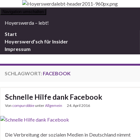
Navigation umschalten
Hoyerswerda – lebt!
Start
Hoyerswerd’sch für Insider
Impressum
SCHLAGWORT:
FACEBOOK
Schnelle Hilfe dank Facebook
Von
compurobbie
unter
Allgemein
24. April 2016
Die Verbreitung der sozialen Medien in Deutschland nimmt