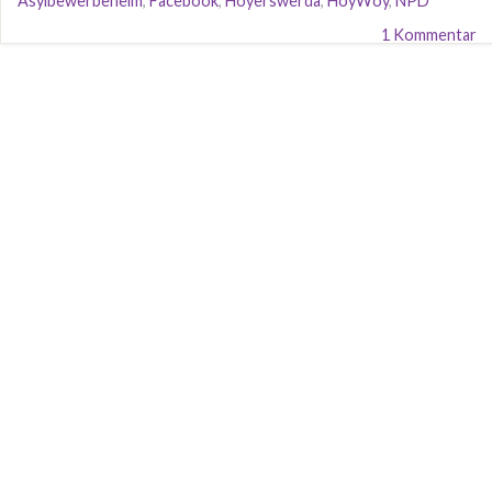
Asylbewerbeheim
,
Facebook
,
Hoyerswerda
,
HoyWoy
,
NPD
1 Kommentar