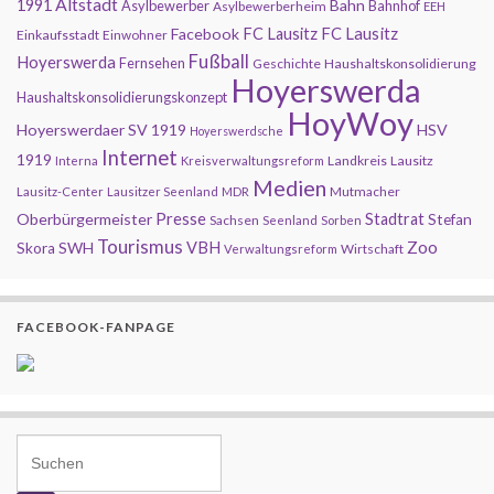
Altstadt
1991
Bahn
Asylbewerber
Bahnhof
Asylbewerberheim
EEH
FC Lausitz
Facebook
FC Lausitz
Einkaufsstadt
Einwohner
Fußball
Hoyerswerda
Fernsehen
Geschichte
Haushaltskonsolidierung
Hoyerswerda
Haushaltskonsolidierungskonzept
HoyWoy
Hoyerswerdaer SV 1919
HSV
Hoyerswerdsche
Internet
1919
Landkreis
Lausitz
Interna
Kreisverwaltungsreform
Medien
Mutmacher
Lausitz-Center
Lausitzer Seenland
MDR
Presse
Oberbürgermeister
Stadtrat
Stefan
Sachsen
Seenland
Sorben
Tourismus
Zoo
SWH
VBH
Skora
Wirtschaft
Verwaltungsreform
FACEBOOK-FANPAGE
Search for: