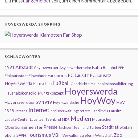
Du musst
angemeldet
sein, um einen Kommentar abzugeben.
HOYERSWERDA SHOPPING
SCHLAGWÖRTER
Altstadt
1991
Bahn
Asylbewerber
Bahnhof
Asylbewerberheim
EEH
FC Lausitz
Facebook
FC Lausitz
Einkaufsstadt
Einwohner
Fußball
Hoyerswerda
Fernsehen
Geschichte
Haushaltskonsolidierung
Hoyerswerda
Haushaltskonsolidierungskonzept
HoyWoy
Hoyerswerdaer SV 1919
HSV
Hoyerswerdsche
Internet
1919
Landkreis
Lausitz
Interna
Kreisverwaltungsreform
Medien
Mutmacher
Lausitz-Center
Lausitzer Seenland
MDR
Presse
Oberbürgermeister
Stadtrat
Stefan
Sachsen
Seenland
Sorben
Tourismus
Zoo
SWH
VBH
Skora
Wirtschaft
Verwaltungsreform