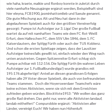
wie haha, kraete, maikie und Ronboy konnte in zuletzt durch
viele namhafte Neuzugänge ergänzt werden, Beispielhaft sind
hier eleyna, FCB1900, jasminhattomlieb und Saeule genannt.
Die gute Mischung aus Alt und Neu hat dann in der
abgelaufenen Spielzeit auch für den größten Vereinerfolg
gesorgt: Pumpe ist Aufsteiger zur 3. Liga! Der große Fußball
wartet da auf mit namhaften Teams wie dem FC Rot-Weiß
Erfurt, dem Halleschen FC, dem SSV Ulm 1846, dem 1. FC
Kaiserslautern, der SpVgg Fürth oder auch der TUS Koblenz.
Und schon die ersten Spieltage zeigen, dass der Lausitzer
Aufsteiger keinesfalls gewillt ist, einfach wieder den Weg nach
unten anzutreten. Gegen Spitzenreiter Erfurt schlug sich
Pumpe achtbar mit 112:156. Die SpVgg Fürth (im wahren Leben
Aufsteiger zur 1. Fußballbundesliga!) wurde grandios mit
195:176 abgefertigt! Anteil an diesen grandiosen Erfolgen
haben alle 29 Voter dieser Spielzeit, die auch von befreundeten
Teams stammen. Doch die Hoyerswerdaer Teamchefs wäre
keine echten Aktivisten, wenn sie sich mit dem Erreichten
zufrieden geben würden. BlockVote1953: “Wir wollen das ganz
große Rad drehen. Das geht nur, wenn alle Aktivisten landauf,
landab mithelfen!” Compurobbie ergänzt: “Aktivisten aller
Länder, vereinigt Euch! Wir haben nun Höhenluft