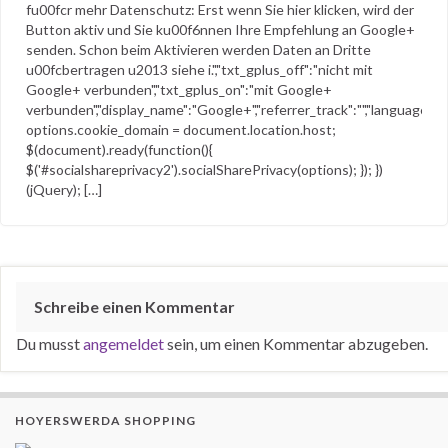
fu00fcr mehr Datenschutz: Erst wenn Sie hier klicken, wird der
Button aktiv und Sie ku00f6nnen Ihre Empfehlung an Google+
senden. Schon beim Aktivieren werden Daten an Dritte
u00fcbertragen u2013 siehe i.","txt_gplus_off":"nicht mit
Google+ verbunden","txt_gplus_on":"mit Google+
verbunden","display_name":"Google+","referrer_track":"","language":"de
options.cookie_domain = document.location.host;
$(document).ready(function(){
$('#socialshareprivacy2').socialSharePrivacy(options); }); })
(jQuery); […]
Schreibe einen Kommentar
Du musst
angemeldet
sein, um einen Kommentar abzugeben.
HOYERSWERDA SHOPPING