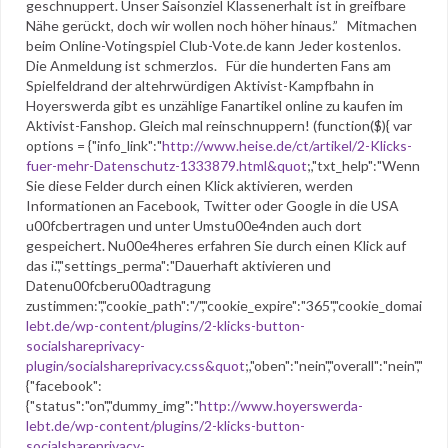
geschnuppert. Unser Saisonziel Klassenerhalt ist in greifbare
Nähe gerückt, doch wir wollen noch höher hinaus.” Mitmachen
beim Online-Votingspiel Club-Vote.de kann Jeder kostenlos.
Die Anmeldung ist schmerzlos. Für die hunderten Fans am
Spielfeldrand der altehrwürdigen Aktivist-Kampfbahn in
Hoyerswerda gibt es unzählige Fanartikel online zu kaufen im
Aktivist-Fanshop. Gleich mal reinschnuppern! (function($){ var
options = {"info_link":"
http://www.heise.de/ct/artikel/2-Klicks-
fuer-mehr-Datenschutz-1333879.html&quot
;,"txt_help":"Wenn
Sie diese Felder durch einen Klick aktivieren, werden
Informationen an Facebook, Twitter oder Google in die USA
u00fcbertragen und unter Umstu00e4nden auch dort
gespeichert. Nu00e4heres erfahren Sie durch einen Klick auf
das i.","settings_perma":"Dauerhaft aktivieren und
Datenu00fcberu00adtragung
zustimmen:","cookie_path":"/","cookie_expire":"365","cookie_domain":""
lebt.de/wp-content/plugins/2-klicks-button-
socialshareprivacy-
plugin/socialshareprivacy.css&quot
;,"oben":"nein","overall":"nein","au
{"facebook":
{"status":"on","dummy_img":"
http://www.hoyerswerda-
lebt.de/wp-content/plugins/2-klicks-button-
socialshareprivacy-