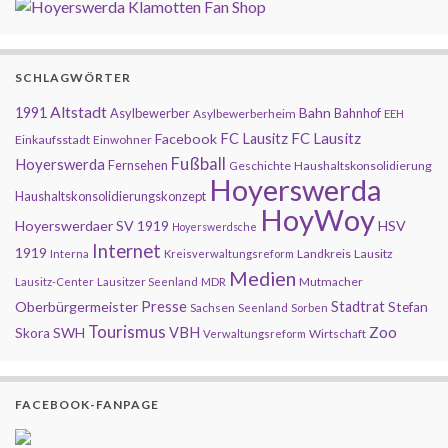
SCHLAGWÖRTER
Altstadt
1991
Bahn
Asylbewerber
Bahnhof
Asylbewerberheim
EEH
FC Lausitz
Facebook
FC Lausitz
Einkaufsstadt
Einwohner
Fußball
Hoyerswerda
Fernsehen
Geschichte
Haushaltskonsolidierung
Hoyerswerda
Haushaltskonsolidierungskonzept
HoyWoy
Hoyerswerdaer SV 1919
HSV
Hoyerswerdsche
Internet
1919
Landkreis
Lausitz
Interna
Kreisverwaltungsreform
Medien
Mutmacher
Lausitz-Center
Lausitzer Seenland
MDR
Presse
Oberbürgermeister
Stadtrat
Stefan
Sachsen
Seenland
Sorben
Tourismus
Zoo
SWH
VBH
Skora
Wirtschaft
Verwaltungsreform
FACEBOOK-FANPAGE