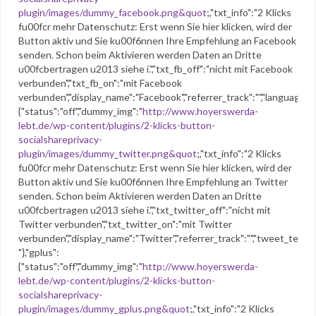
plugin/images/dummy_facebook.png&quot
;,"txt_info":"2 Klicks
fu00fcr mehr Datenschutz: Erst wenn Sie hier klicken, wird der
Button aktiv und Sie ku00f6nnen Ihre Empfehlung an Facebook
senden. Schon beim Aktivieren werden Daten an Dritte
u00fcbertragen u2013 siehe i.","txt_fb_off":"nicht mit Facebook
verbunden","txt_fb_on":"mit Facebook
verbunden","display_name":"Facebook","referrer_track":"","language":"
{"status":"off","dummy_img":"
http://www.hoyerswerda-
lebt.de/wp-content/plugins/2-klicks-button-
socialshareprivacy-
plugin/images/dummy_twitter.png&quot
;,"txt_info":"2 Klicks
fu00fcr mehr Datenschutz: Erst wenn Sie hier klicken, wird der
Button aktiv und Sie ku00f6nnen Ihre Empfehlung an Twitter
senden. Schon beim Aktivieren werden Daten an Dritte
u00fcbertragen u2013 siehe i.","txt_twitter_off":"nicht mit
Twitter verbunden","txt_twitter_on":"mit Twitter
verbunden","display_name":"Twitter","referrer_track":"","tweet_text":
"},"gplus":
{"status":"off","dummy_img":"
http://www.hoyerswerda-
lebt.de/wp-content/plugins/2-klicks-button-
socialshareprivacy-
plugin/images/dummy_gplus.png&quot
;,"txt_info":"2 Klicks