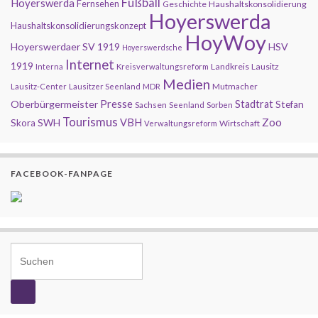
Fußball
Hoyerswerda
Fernsehen
Geschichte
Haushaltskonsolidierung
Hoyerswerda
Haushaltskonsolidierungskonzept
HoyWoy
Hoyerswerdaer SV 1919
HSV
Hoyerswerdsche
Internet
1919
Landkreis
Lausitz
Interna
Kreisverwaltungsreform
Medien
Mutmacher
Lausitz-Center
Lausitzer Seenland
MDR
Presse
Oberbürgermeister
Stadtrat
Stefan
Sachsen
Seenland
Sorben
Tourismus
Zoo
SWH
VBH
Skora
Wirtschaft
Verwaltungsreform
FACEBOOK-FANPAGE
Search for: