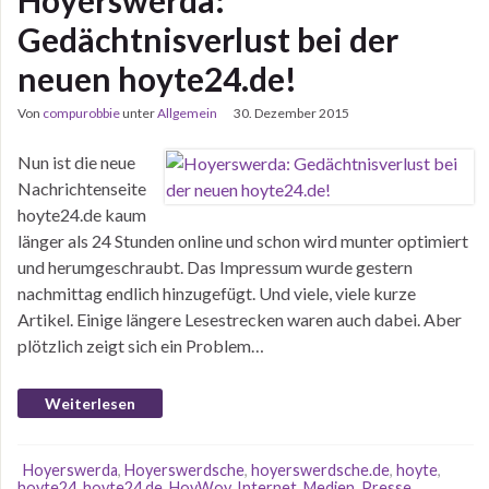
Hoyerswerda:
Gedächtnisverlust bei der
neuen hoyte24.de!
Von
compurobbie
unter
Allgemein
30. Dezember 2015
Nun ist die neue
Nachrichtenseite
hoyte24.de kaum
länger als 24 Stunden online und schon wird munter optimiert
und herumgeschraubt. Das Impressum wurde gestern
nachmittag endlich hinzugefügt. Und viele, viele kurze
Artikel. Einige längere Lesestrecken waren auch dabei. Aber
plötzlich zeigt sich ein Problem…
Weiterlesen
Hoyerswerda
,
Hoyerswerdsche
,
hoyerswerdsche.de
,
hoyte
,
hoyte24
,
hoyte24.de
,
HoyWoy
,
Internet
,
Medien
,
Presse