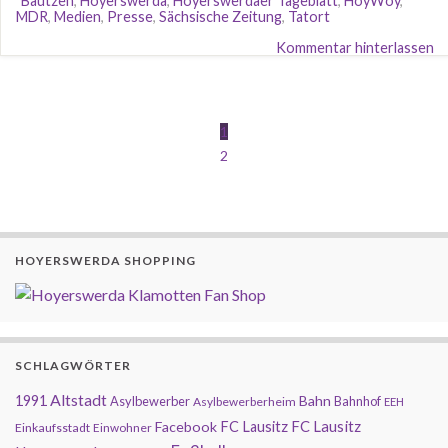
Bautzen
,
Hoyerswerda
,
Hoyerswerdaer Tageblatt
,
HoyWoy
,
MDR
,
Medien
,
Presse
,
Sächsische Zeitung
,
Tatort
Kommentar hinterlassen
1
2
HOYERSWERDA SHOPPING
SCHLAGWÖRTER
Altstadt
1991
Bahn
Asylbewerber
Bahnhof
Asylbewerberheim
EEH
FC Lausitz
Facebook
FC Lausitz
Einkaufsstadt
Einwohner