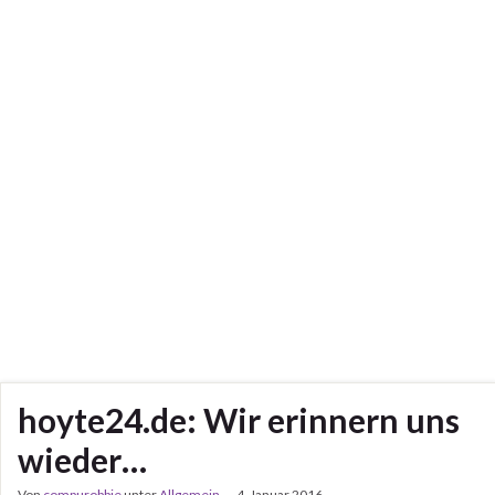
hoyte24.de: Wir erinnern uns
wieder…
Von
compurobbie
unter
Allgemein
4. Januar 2016