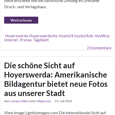
diese erscheint wie die Sächsische Zeitung im Dresdner
Druck- und Verlagshaus.
Weiterlesen
Hoyerswerda
,
Hoyerswerdsche
,
hoyte24
,
hoyte24.de
,
HoyWoy
,
Internet
,
Presse
,
Tageblatt
2 Kommentare
Die schöne Sicht auf
Hoyerswerda: Amerikanische
Bildagentur bietet neue Fotos
aus unserer Stadt
Von
compurobbie
unter
Allgemein
21. Juli 2015
View image | gettyimages.com Die internationale Sicht auf