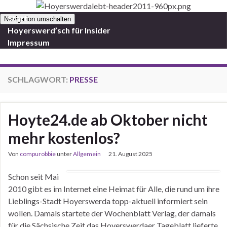
Start
Navigation umschalten
Hoyerswerd’sch für Insider
Impressum
SCHLAGWORT:
PRESSE
Hoyte24.de ab Oktober nicht
mehr kostenlos?
Von
compurobbie
unter
Allgemein
21. August 2025
Schon seit Mai
2010 gibt es im Internet eine Heimat für Alle, die rund um ihre
Lieblings-Stadt Hoyerswerda topp-aktuell informiert sein
wollen. Damals startete der Wochenblatt Verlag, der damals
für die Sächsische Zeit das Hoyerswerdaer Tageblatt lieferte,