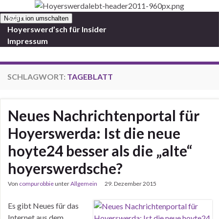
Start
Navigation umschalten
Hoyerswerd’sch für Insider
Impressum
SCHLAGWORT:
TAGEBLATT
Neues Nachrichtenportal für
Hoyerswerda: Ist die neue
hoyte24 besser als die „alte“
hoyerswerdsche?
Von
compurobbie
unter
Allgemein
29. Dezember 2015
Es gibt Neues für das
Internet aus dem