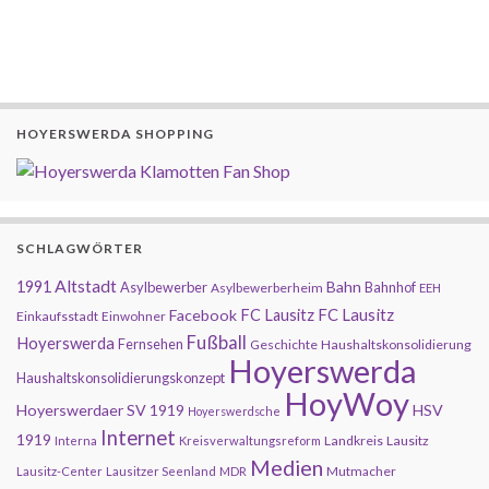
HOYERSWERDA SHOPPING
SCHLAGWÖRTER
Altstadt
1991
Bahn
Asylbewerber
Bahnhof
Asylbewerberheim
EEH
FC Lausitz
Facebook
FC Lausitz
Einkaufsstadt
Einwohner
Fußball
Hoyerswerda
Fernsehen
Geschichte
Haushaltskonsolidierung
Hoyerswerda
Haushaltskonsolidierungskonzept
HoyWoy
Hoyerswerdaer SV 1919
HSV
Hoyerswerdsche
Internet
1919
Landkreis
Lausitz
Interna
Kreisverwaltungsreform
Medien
Mutmacher
Lausitz-Center
Lausitzer Seenland
MDR