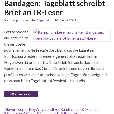
Bandagen: Tageblatt schreibt
Brief an LR-Leser
Von
compurobbie
unter
Allgemein
16. Januar 2012
Letzte Woche
äußerte ich an
dieser Stelle
noch meine große Freude darüber, dass die Lausitzer
Rundschau wieder mit einer eigenen Lokalredaktion in
Hoyerswerda präsent ist. Da schrieb ich auch, dass die
Konkurrenz eben das Geschäft belebt und davon die Leser
profitieren werden. Und schon wenige Tage später zeigt sich,
dass man beim Tageblatt offensichtlich nervös …
Weiterlesen
Hoyerswerda
,
HoyWoy
,
Lausitzer Rundschau
,
LR
,
Medien
,
Sächsische Zeitung
,
SZ
,
Tageblatt
,
Zeitungskrieg