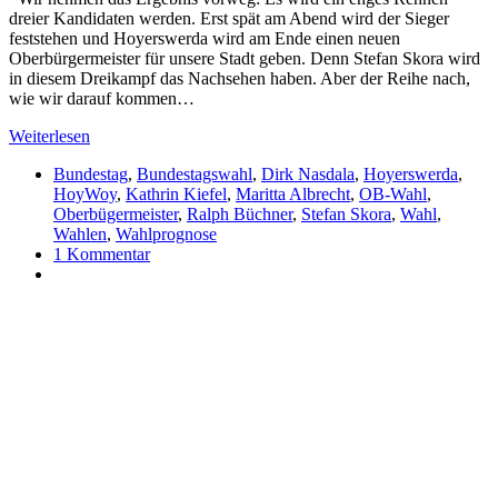
dreier Kandidaten werden. Erst spät am Abend wird der Sieger
feststehen und Hoyerswerda wird am Ende einen neuen
Oberbürgermeister für unsere Stadt geben. Denn Stefan Skora wird
in diesem Dreikampf das Nachsehen haben. Aber der Reihe nach,
wie wir darauf kommen…
Weiterlesen
Bundestag
,
Bundestagswahl
,
Dirk Nasdala
,
Hoyerswerda
,
HoyWoy
,
Kathrin Kiefel
,
Maritta Albrecht
,
OB-Wahl
,
Oberbügermeister
,
Ralph Büchner
,
Stefan Skora
,
Wahl
,
Wahlen
,
Wahlprognose
1 Kommentar