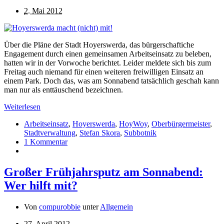
2. Mai 2012
Über die Pläne der Stadt Hoyerswerda, das bürgerschaftiche
Engagement durch einen gemeinsamen Arbeitseinsatz zu beleben,
hatten wir in der Vorwoche berichtet. Leider meldete sich bis zum
Freitag auch niemand für einen weiteren freiwilligen Einsatz an
einem Park. Doch das, was am Sonnabend tatsächlich geschah kann
man nur als enttäuschend bezeichnen.
Weiterlesen
Arbeitseinsatz
,
Hoyerswerda
,
HoyWoy
,
Oberbürgermeister
,
Stadtverwaltung
,
Stefan Skora
,
Subbotnik
1 Kommentar
Großer Frühjahrsputz am Sonnabend:
Wer hilft mit?
Von
compurobbie
unter
Allgemein
27. April 2012