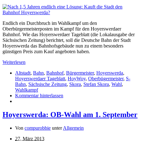
Endlich ein Durchbruch im Wahlkampf um den
Oberbürgermeisterposten im Kampf für den Hoyerswerdaer
Bahnhof. Wie das Hoyerswerdaer Tageblatt (die Lokalausgabe der
Sächsischen Zeitung) berichtet, soll die Deutsche Bahn der Stadt
Hoyerswerda das Bahnhofsgebäude nun zu einem besonders
günstigen Preis zum Kauf angeboten haben.
Weiterlesen
Altstadt
,
Bahn
,
Bahnhof
,
Bürgermeister
,
Hoyerswerda
,
Hoyerswerdaer Tageblatt
,
HoyWoy
,
Oberbügermeister
,
S-
Bahn
,
Sächsische Zeitung
,
Skora
,
Stefan Skora
,
Wahl
,
Wahlkampf
Kommentar hinterlassen
Hoyerswerda: OB-Wahl am 1. September
Von
compurobbie
unter
Allgemein
27. März 2013