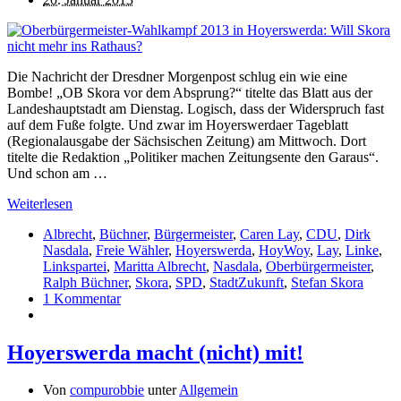
Die Nachricht der Dresdner Morgenpost schlug ein wie eine
Bombe! „OB Skora vor dem Absprung?“ titelte das Blatt aus der
Landeshauptstadt am Dienstag. Logisch, dass der Widerspruch fast
auf dem Fuße folgte. Und zwar im Hoyerswerdaer Tageblatt
(Regionalausgabe der Sächsischen Zeitung) am Mittwoch. Dort
titelte die Redaktion „Politiker machen Zeitungsente den Garaus“.
Und schon am …
Weiterlesen
Albrecht
,
Büchner
,
Bürgermeister
,
Caren Lay
,
CDU
,
Dirk
Nasdala
,
Freie Wähler
,
Hoyerswerda
,
HoyWoy
,
Lay
,
Linke
,
Linkspartei
,
Maritta Albrecht
,
Nasdala
,
Oberbürgermeister
,
Ralph Büchner
,
Skora
,
SPD
,
StadtZukunft
,
Stefan Skora
1 Kommentar
Hoyerswerda macht (nicht) mit!
Von
compurobbie
unter
Allgemein