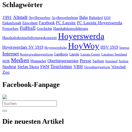
Schlagwörter
Altstadt
1991
Bahn
Asylbewerber
Asylbewerberheim
Bahnhof
EEH
Facebook
FC Lausitz
FC Lausitz Hoyerswerda
Einkaufsstadt
Einwohner
Fußball
Fernsehen
Geschichte
Haushaltskonsolidierung
Hoyerswerda
Haushaltskonsolidierungskonzept
HoyWoy
Hoyerswerdaer SV 1919
HSV 1919
Interna
Hoyerswerdsche
Internet
Landkreis
Lausitz
Kreisverwaltungsreform
Lausitz-Center
Lausitzer Seenland
Medien
Oberbürgermeister
Presse
Mutmacher
Sachsen
MDR
Seenland
Sorben
Tourismus
Stadtrat
VBH
Stefan Skora
SWH
Wirtschaft
Verwaltungsreform
Zoo
Facebook-Fanpage
Search
for:
Die neuesten Artikel