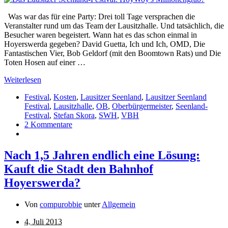
Was war das für eine Party: Drei toll Tage versprachen die
Veranstalter rund um das Team der Lausitzhalle. Und tatsächlich, die
Besucher waren begeistert. Wann hat es das schon einmal in
Hoyerswerda gegeben? David Guetta, Ich und Ich, OMD, Die
Fantastischen Vier, Bob Geldorf (mit den Boomtown Rats) und Die
Toten Hosen auf einer …
Weiterlesen
Festival
,
Kosten
,
Lausitzer Seenland
,
Lausitzer Seenland
Festival
,
Lausitzhalle
,
OB
,
Oberbürgermeister
,
Seenland-
Festival
,
Stefan Skora
,
SWH
,
VBH
2 Kommentare
Nach 1,5 Jahren endlich eine Lösung:
Kauft die Stadt den Bahnhof
Hoyerswerda?
Von
compurobbie
unter
Allgemein
4. Juli 2013