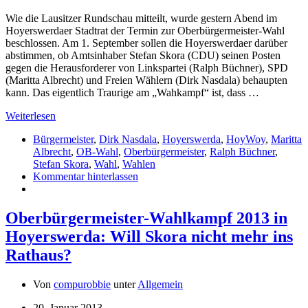
Wie die Lausitzer Rundschau mitteilt, wurde gestern Abend im
Hoyerswerdaer Stadtrat der Termin zur Oberbürgermeister-Wahl
beschlossen. Am 1. September sollen die Hoyerswerdaer darüber
abstimmen, ob Amtsinhaber Stefan Skora (CDU) seinen Posten
gegen die Herausforderer von Linkspartei (Ralph Büchner), SPD
(Maritta Albrecht) und Freien Wählern (Dirk Nasdala) behaupten
kann. Das eigentlich Traurige am „Wahkampf“ ist, dass …
Weiterlesen
Bürgermeister
,
Dirk Nasdala
,
Hoyerswerda
,
HoyWoy
,
Maritta
Albrecht
,
OB-Wahl
,
Oberbürgermeister
,
Ralph Büchner
,
Stefan Skora
,
Wahl
,
Wahlen
Kommentar hinterlassen
Oberbürgermeister-Wahlkampf 2013 in
Hoyerswerda: Will Skora nicht mehr ins
Rathaus?
Von
compurobbie
unter
Allgemein
20. Januar 2013