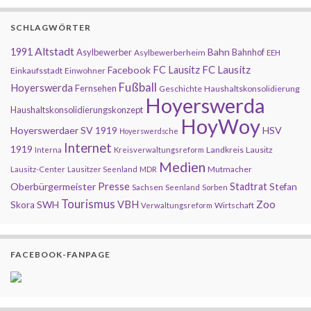
SCHLAGWÖRTER
Altstadt
1991
Bahn
Asylbewerber
Bahnhof
Asylbewerberheim
EEH
FC Lausitz
Facebook
FC Lausitz
Einkaufsstadt
Einwohner
Fußball
Hoyerswerda
Fernsehen
Geschichte
Haushaltskonsolidierung
Hoyerswerda
Haushaltskonsolidierungskonzept
HoyWoy
Hoyerswerdaer SV 1919
HSV
Hoyerswerdsche
Internet
1919
Landkreis
Lausitz
Interna
Kreisverwaltungsreform
Medien
Mutmacher
Lausitz-Center
Lausitzer Seenland
MDR
Presse
Oberbürgermeister
Stadtrat
Stefan
Sachsen
Seenland
Sorben
Tourismus
Zoo
SWH
VBH
Skora
Wirtschaft
Verwaltungsreform
FACEBOOK-FANPAGE