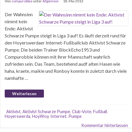
Von
compurobbie
unter
Allgemein
18. Mai 2012
Der Wahnsinn
nimmt kein
Ende: Aktivist
Schwarze Pumpe steigt in Liga 3 auf! Es läuft derzeit rund für
den Hoyerswerdaer Internet-Fußballclub Aktivist Schwarze
Pumpe. Die beiden Trainer BlockEcho1953 und
Compurobbie können mit ihrer Mannschaft wahrlich
zufrieden sein. Das Team, bestehend audf alten Hasen wie
haha, kraete, maikie und Ronboy konnte in zuletzt durch viele
namhafte …
Weiterlesen
Aktivist
,
Aktivist Schwarze Pumpe
,
Club-Vote
,
Fußball
,
Hoyerswerda
,
HoyWoy
,
Internet
,
Pumpe
Kommentar hinterlassen