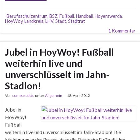
Berufsschulzentrum
,
BSZ
,
Fußball
,
Handball
,
Hoyerswerda
,
HoyWoy
,
Landkreis
,
LHV
,
Stadt
,
Stadtrat
1 Kommentar
Jubel in HoyWoy! Fußball
weiterhin live und
unverschlüsselt im Jahn-
Stadion!
Von
compurobbie
unter
Allgemein
18. April 2012
Jubel in
HoyWoy!
Fußball
weiterhin live und unverschlüsselt im Jahn-Stadion! Die
Meldungen in der Presse, dass die Deutsche Fußball Liga