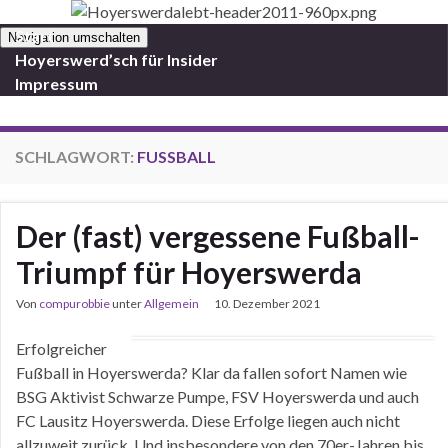
Start
Navigation umschalten
Hoyerswerd’sch für Insider
Impressum
SCHLAGWORT:
FUSSBALL
Der (fast) vergessene Fußball-
Triumpf für Hoyerswerda
Von
compurobbie
unter
Allgemein
10. Dezember 2021
Erfolgreicher
Fußball in Hoyerswerda? Klar da fallen sofort Namen wie
BSG Aktivist Schwarze Pumpe, FSV Hoyerswerda und auch
FC Lausitz Hoyerswerda. Diese Erfolge liegen auch nicht
allzuweit zurück. Und insbesondere von den 70er-Jahren bis