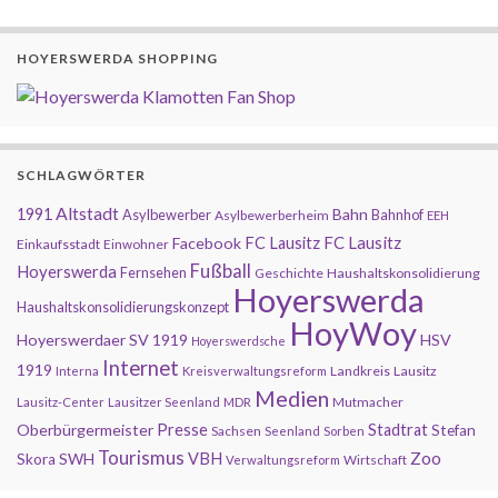
HOYERSWERDA SHOPPING
SCHLAGWÖRTER
Altstadt
1991
Bahn
Asylbewerber
Bahnhof
Asylbewerberheim
EEH
FC Lausitz
Facebook
FC Lausitz
Einkaufsstadt
Einwohner
Fußball
Hoyerswerda
Fernsehen
Geschichte
Haushaltskonsolidierung
Hoyerswerda
Haushaltskonsolidierungskonzept
HoyWoy
Hoyerswerdaer SV 1919
HSV
Hoyerswerdsche
Internet
1919
Landkreis
Lausitz
Interna
Kreisverwaltungsreform
Medien
Mutmacher
Lausitz-Center
Lausitzer Seenland
MDR
Presse
Oberbürgermeister
Stadtrat
Stefan
Sachsen
Seenland
Sorben
Tourismus
Zoo
SWH
VBH
Skora
Wirtschaft
Verwaltungsreform