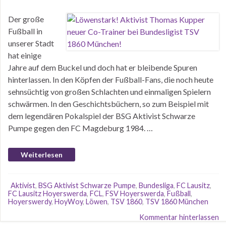
Der große
Fußball in
unserer Stadt
hat einige
Jahre auf dem Buckel und doch hat er bleibende Spuren
hinterlassen. In den Köpfen der Fußball-Fans, die noch heute
sehnsüchtig von großen Schlachten und einmaligen Spielern
schwärmen. In den Geschichtsbüchern, so zum Beispiel mit
dem legendären Pokalspiel der BSG Aktivist Schwarze
Pumpe gegen den FC Magdeburg 1984. …
Weiterlesen
Aktivist
,
BSG Aktivist Schwarze Pumpe
,
Bundesliga
,
FC Lausitz
,
FC Lausitz Hoyerswerda
,
FCL
,
FSV Hoyerswerda
,
Fußball
,
Hoyerswerdy
,
HoyWoy
,
Löwen
,
TSV 1860
,
TSV 1860 München
Kommentar hinterlassen