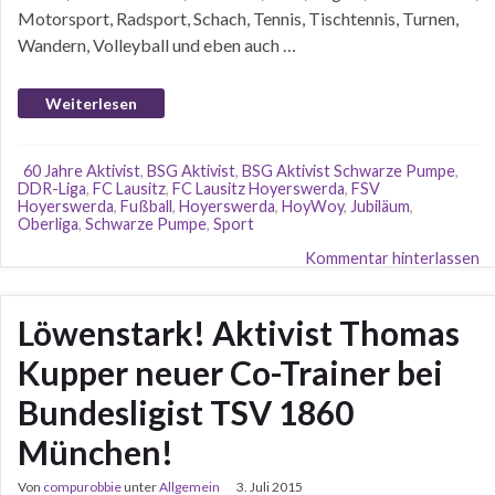
Motorsport, Radsport, Schach, Tennis, Tischtennis, Turnen,
Wandern, Volleyball und eben auch …
Weiterlesen
60 Jahre Aktivist
,
BSG Aktivist
,
BSG Aktivist Schwarze Pumpe
,
DDR-Liga
,
FC Lausitz
,
FC Lausitz Hoyerswerda
,
FSV
Hoyerswerda
,
Fußball
,
Hoyerswerda
,
HoyWoy
,
Jubiläum
,
Oberliga
,
Schwarze Pumpe
,
Sport
Kommentar hinterlassen
Löwenstark! Aktivist Thomas
Kupper neuer Co-Trainer bei
Bundesligist TSV 1860
München!
Von
compurobbie
unter
Allgemein
3. Juli 2015