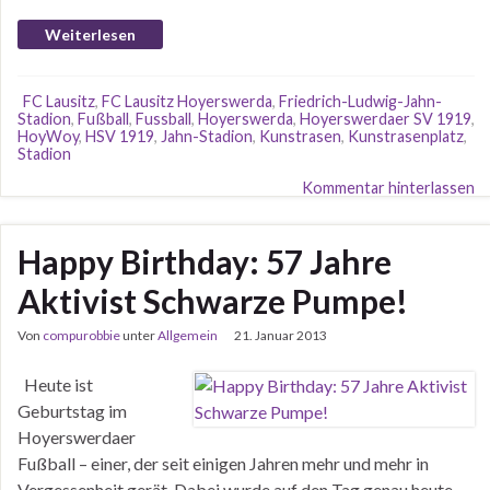
Weiterlesen
FC Lausitz
,
FC Lausitz Hoyerswerda
,
Friedrich-Ludwig-Jahn-
Stadion
,
Fußball
,
Fussball
,
Hoyerswerda
,
Hoyerswerdaer SV 1919
,
HoyWoy
,
HSV 1919
,
Jahn-Stadion
,
Kunstrasen
,
Kunstrasenplatz
,
Stadion
Kommentar hinterlassen
Happy Birthday: 57 Jahre
Aktivist Schwarze Pumpe!
Von
compurobbie
unter
Allgemein
21. Januar 2013
Heute ist
Geburtstag im
Hoyerswerdaer
Fußball – einer, der seit einigen Jahren mehr und mehr in
Vergessenheit gerät. Dabei wurde auf den Tag genau heute