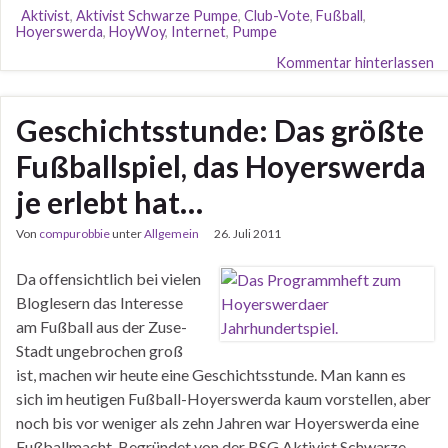
Aktivist
,
Aktivist Schwarze Pumpe
,
Club-Vote
,
Fußball
,
Hoyerswerda
,
HoyWoy
,
Internet
,
Pumpe
Kommentar hinterlassen
Geschichtsstunde: Das größte
Fußballspiel, das Hoyerswerda
je erlebt hat…
Von
compurobbie
unter
Allgemein
26. Juli 2011
Da offensichtlich bei vielen
Bloglesern das Interesse
am Fußball aus der Zuse-
Stadt ungebrochen groß
ist, machen wir heute eine Geschichtsstunde. Man kann es
sich im heutigen Fußball-Hoyerswerda kaum vorstellen, aber
noch bis vor weniger als zehn Jahren war Hoyerswerda eine
Fußballmacht. Begründet von der BSG Aktivist Schwarze