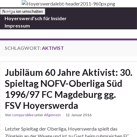
Start
Navigation umschalten
Hoyerswerd’sch für Insider
Impressum
SCHLAGWORT:
AKTIVIST
Jubiläum 60 Jahre Aktivist: 30.
Spieltag NOFV-Oberliga Süd
1996/97 FC Magdeburg gg.
FSV Hoyerswerda
Von
compurobbie
unter
Allgemein
12. Januar 2016
Letzter Spieltag der Oberliga, Hoyerswerda spielt das
Zünglein an der Waage und ist zu Gast beim ruhmreichen FC