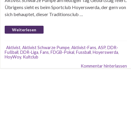
Aktivist Schwarze Pumpe am heutigen Tag Geburtstag feiert.
Übrigens sieht es beim Sportclub Hoyerswerda, der gern von
sich behauptet, dieser Traditionsclub …
Weiterlesen
Aktivist
,
Aktivist Schwarze Pumpe
,
Aktivist-Fans
,
ASP
,
DDR-
Fußball
,
DDR-Liga
,
Fans
,
FDGB-Pokal
,
Fussball
,
Hoyerswerda
,
HoyWoy
,
Kultclub
Kommentar hinterlassen