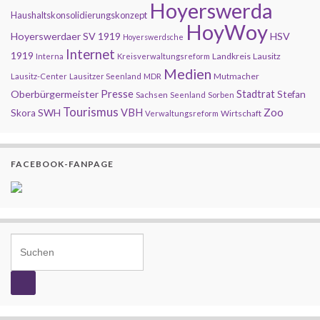
Hoyerswerda
Haushaltskonsolidierungskonzept
HoyWoy
Hoyerswerdaer SV 1919
HSV
Hoyerswerdsche
Internet
1919
Landkreis
Lausitz
Interna
Kreisverwaltungsreform
Medien
Mutmacher
Lausitz-Center
Lausitzer Seenland
MDR
Presse
Oberbürgermeister
Stadtrat
Stefan
Sachsen
Seenland
Sorben
Tourismus
Zoo
SWH
VBH
Skora
Wirtschaft
Verwaltungsreform
FACEBOOK-FANPAGE
Search for: