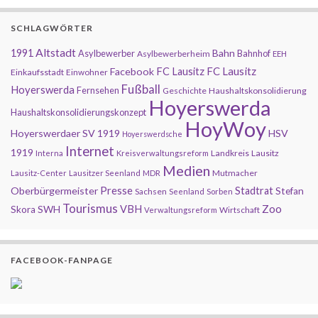
SCHLAGWÖRTER
Altstadt
1991
Bahn
Asylbewerber
Bahnhof
Asylbewerberheim
EEH
FC Lausitz
Facebook
FC Lausitz
Einkaufsstadt
Einwohner
Fußball
Hoyerswerda
Fernsehen
Geschichte
Haushaltskonsolidierung
Hoyerswerda
Haushaltskonsolidierungskonzept
HoyWoy
Hoyerswerdaer SV 1919
HSV
Hoyerswerdsche
Internet
1919
Landkreis
Lausitz
Interna
Kreisverwaltungsreform
Medien
Mutmacher
Lausitz-Center
Lausitzer Seenland
MDR
Presse
Oberbürgermeister
Stadtrat
Stefan
Sachsen
Seenland
Sorben
Tourismus
Zoo
SWH
VBH
Skora
Wirtschaft
Verwaltungsreform
FACEBOOK-FANPAGE