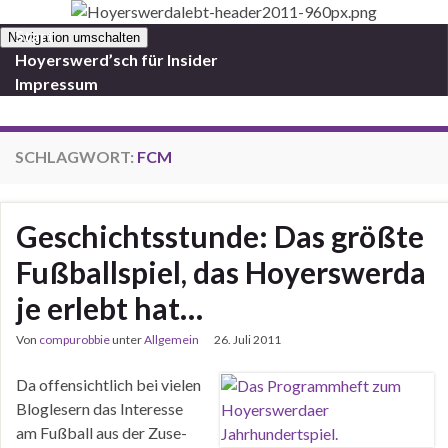
Start
Navigation umschalten
Hoyerswerd’sch für Insider
Impressum
SCHLAGWORT:
FCM
Geschichtsstunde: Das größte
Fußballspiel, das Hoyerswerda
je erlebt hat…
Von
compurobbie
unter
Allgemein
26. Juli 2011
Da offensichtlich bei vielen
Bloglesern das Interesse
am Fußball aus der Zuse-