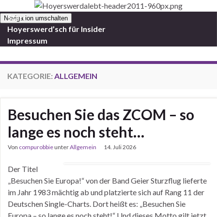
Start
Navigation umschalten
Hoyerswerd’sch für Insider
Impressum
KATEGORIE:
ALLGEMEIN
Besuchen Sie das ZCOM – so
lange es noch steht…
Von
compurobbie
unter
Allgemein
14. Juli 2026
Der Titel
„Besuchen Sie Europa!“ von der Band Geier Sturzflug lieferte
im Jahr 1983 mächtig ab und platzierte sich auf Rang 11 der
Deutschen Single-Charts. Dort heißt es: „Besuchen Sie
Europa – so lange es noch steht!“ Und dieses Motto gilt jetzt