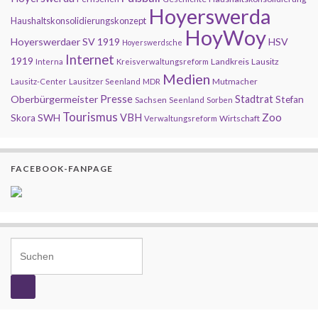
Hoyerswerda
Haushaltskonsolidierungskonzept
HoyWoy
Hoyerswerdaer SV 1919
HSV
Hoyerswerdsche
Internet
1919
Landkreis
Lausitz
Interna
Kreisverwaltungsreform
Medien
Mutmacher
Lausitz-Center
Lausitzer Seenland
MDR
Presse
Oberbürgermeister
Stadtrat
Stefan
Sachsen
Seenland
Sorben
Tourismus
Zoo
SWH
VBH
Skora
Wirtschaft
Verwaltungsreform
FACEBOOK-FANPAGE
Search for: