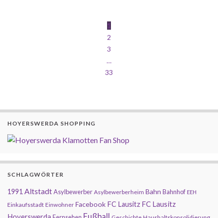
1
2
3
…
33
HOYERSWERDA SHOPPING
SCHLAGWÖRTER
Altstadt
1991
Bahn
Asylbewerber
Bahnhof
Asylbewerberheim
EEH
FC Lausitz
Facebook
FC Lausitz
Einkaufsstadt
Einwohner
Fußball
Hoyerswerda
Fernsehen
Geschichte
Haushaltskonsolidierung