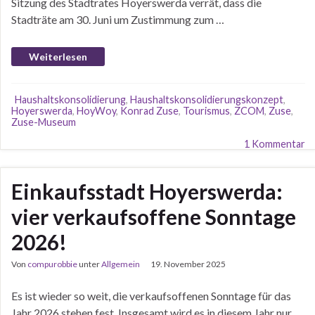
Sitzung des Stadtrates Hoyerswerda verrät, dass die
Stadträte am 30. Juni um Zustimmung zum …
Weiterlesen
Haushaltskonsolidierung
,
Haushaltskonsolidierungskonzept
,
Hoyerswerda
,
HoyWoy
,
Konrad Zuse
,
Tourismus
,
ZCOM
,
Zuse
,
Zuse-Museum
1 Kommentar
Einkaufsstadt Hoyerswerda:
vier verkaufsoffene Sonntage
2026!
Von
compurobbie
unter
Allgemein
19. November 2025
Es ist wieder so weit, die verkaufsoffenen Sonntage für das
Jahr 2026 stehen fest. Insgesamt wird es in diesem Jahr nur