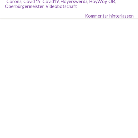
Corona
,
Covid 19
,
Covid19
,
Hoyerswerda
,
HoyWoy
,
OB
,
Oberbürgermeister
,
Videobotschaft
Kommentar hinterlassen