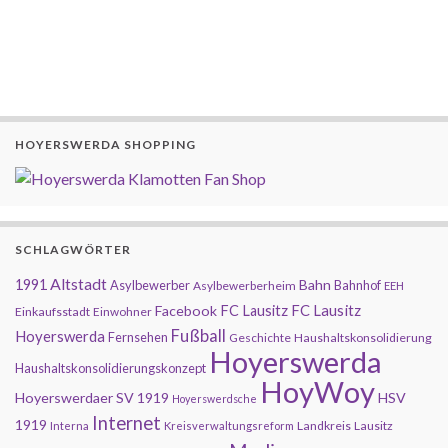
HOYERSWERDA SHOPPING
SCHLAGWÖRTER
Altstadt
1991
Bahn
Asylbewerber
Bahnhof
Asylbewerberheim
EEH
FC Lausitz
Facebook
FC Lausitz
Einkaufsstadt
Einwohner
Fußball
Hoyerswerda
Fernsehen
Geschichte
Haushaltskonsolidierung
Hoyerswerda
Haushaltskonsolidierungskonzept
HoyWoy
Hoyerswerdaer SV 1919
HSV
Hoyerswerdsche
Internet
1919
Landkreis
Lausitz
Interna
Kreisverwaltungsreform