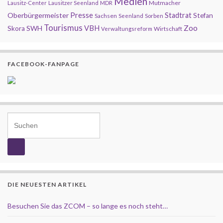
Medien
Mutmacher
Lausitz-Center
Lausitzer Seenland
MDR
Presse
Oberbürgermeister
Stadtrat
Stefan
Sachsen
Seenland
Sorben
Tourismus
Zoo
SWH
VBH
Skora
Wirtschaft
Verwaltungsreform
FACEBOOK-FANPAGE
Search for:
DIE NEUESTEN ARTIKEL
Besuchen Sie das ZCOM – so lange es noch steht…