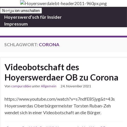
Start
Navigation umschalten
Hoyerswerd’sch für Insider
Impressum
SCHLAGWORT:
CORONA
Videobotschaft des
Hoyerswerdaer OB zu Corona
Von
compurobbie
unter
Allgemein
24. November 2021
https://www.youtube.com/watch?v=s7ndfE85jyg&t=43s
Hoyerswerdas Oberbürgermeister Torsten Ruban-Zeh
wendet sich in einer Videobotschaft an die Bürger.