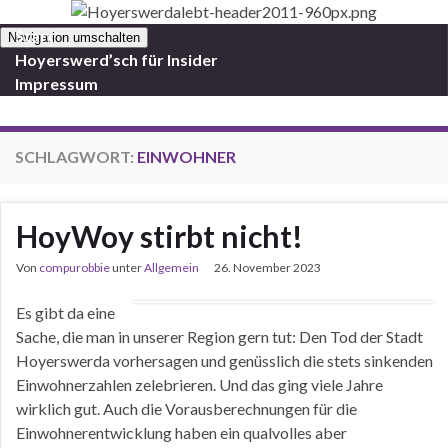
Start
Navigation umschalten
Hoyerswerd’sch für Insider
Impressum
SCHLAGWORT:
EINWOHNER
HoyWoy stirbt nicht!
Von
compurobbie
unter
Allgemein
26. November 2023
Es gibt da eine
Sache, die man in unserer Region gern tut: Den Tod der Stadt
Hoyerswerda vorhersagen und genüsslich die stets sinkenden
Einwohnerzahlen zelebrieren. Und das ging viele Jahre
wirklich gut. Auch die Vorausberechnungen für die
Einwohnerentwicklung haben ein qualvolles aber