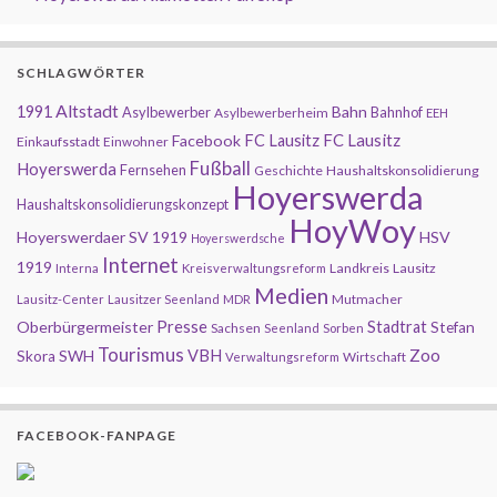
SCHLAGWÖRTER
Altstadt
1991
Bahn
Asylbewerber
Bahnhof
Asylbewerberheim
EEH
FC Lausitz
Facebook
FC Lausitz
Einkaufsstadt
Einwohner
Fußball
Hoyerswerda
Fernsehen
Geschichte
Haushaltskonsolidierung
Hoyerswerda
Haushaltskonsolidierungskonzept
HoyWoy
Hoyerswerdaer SV 1919
HSV
Hoyerswerdsche
Internet
1919
Landkreis
Lausitz
Interna
Kreisverwaltungsreform
Medien
Mutmacher
Lausitz-Center
Lausitzer Seenland
MDR
Presse
Oberbürgermeister
Stadtrat
Stefan
Sachsen
Seenland
Sorben
Tourismus
Zoo
SWH
VBH
Skora
Wirtschaft
Verwaltungsreform
FACEBOOK-FANPAGE