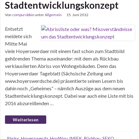
Stadtentwicklungskonzept
Von
compurobbie
unter
Allgemein
15. Juni 2012
Entsetzt
meldete sich
Mitte Mai
viele Hoyerswerdaer mit einem fast schon zum Stadtbild
gehörenden Thema auseinander: mit dem als Rückbau
verklauslierten Abriss von Wohngebäuden. Denn das
Hoyerswerdaer Tageblatt (Sächsische Zeitung und
www.hoyerswerdsche.de) präsentierte seinen Lesern bis
dahin noch „Geheimes“ – nämlich Auszüge aus dem neuen
Stadtentwicklungskonzept. Dabei war auch eine Liste mit bis
2016 abzureißenden …
Weiterlesen
Abriss
,
Hoyerswerda
,
HoyWoy
,
INSEK
,
Rückbau
,
SEKO
,