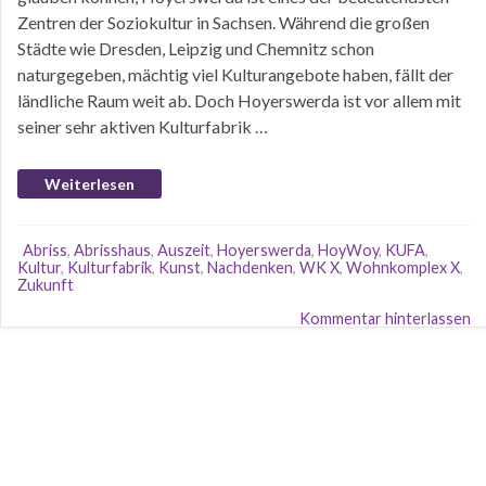
Zentren der Soziokultur in Sachsen. Während die großen
Städte wie Dresden, Leipzig und Chemnitz schon
naturgegeben, mächtig viel Kulturangebote haben, fällt der
ländliche Raum weit ab. Doch Hoyerswerda ist vor allem mit
seiner sehr aktiven Kulturfabrik …
Weiterlesen
Abriss
,
Abrisshaus
,
Auszeit
,
Hoyerswerda
,
HoyWoy
,
KUFA
,
Kultur
,
Kulturfabrik
,
Kunst
,
Nachdenken
,
WK X
,
Wohnkomplex X
,
Zukunft
Kommentar hinterlassen