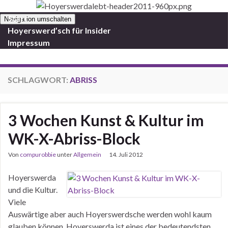
Start
Navigation umschalten
Hoyerswerd’sch für Insider
Impressum
SCHLAGWORT:
ABRISS
3 Wochen Kunst & Kultur im
WK-X-Abriss-Block
Von
compurobbie
unter
Allgemein
14. Juli 2012
Hoyerswerda
und die Kultur.
Viele
Auswärtige aber auch Hoyerswerdsche werden wohl kaum
glauben können, Hoyerswerda ist eines der bedeutendsten