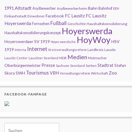
Altstadt
1991
Bahn
Asylbewerber
Bahnhof
Asylbewerberheim
EEH
FC Lausitz
Facebook
FC Lausitz
Einkaufsstadt
Einwohner
Fußball
Hoyerswerda
Fernsehen
Geschichte
Haushaltskonsolidierung
Hoyerswerda
Haushaltskonsolidierungskonzept
HoyWoy
Hoyerswerdaer SV 1919
HSV
Hoyerswerdsche
Internet
1919
Landkreis
Lausitz
Interna
Kreisverwaltungsreform
Medien
Mutmacher
Lausitz-Center
Lausitzer Seenland
MDR
Presse
Oberbürgermeister
Stadtrat
Stefan
Sachsen
Seenland
Sorben
Tourismus
Zoo
SWH
VBH
Skora
Wirtschaft
Verwaltungsreform
FACEBOOK-FANPAGE
Search for: