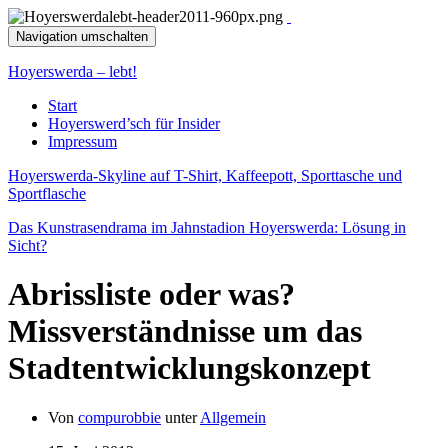
Navigation umschalten
Hoyerswerda – lebt!
Start
Hoyerswerd’sch für Insider
Impressum
Hoyerswerda-Skyline auf T-Shirt, Kaffeepott, Sporttasche und
Sportflasche
Das Kunstrasendrama im Jahnstadion Hoyerswerda: Lösung in
Sicht?
Abrissliste oder was?
Missverständnisse um das
Stadtentwicklungskonzept
Von
compurobbie
unter
Allgemein