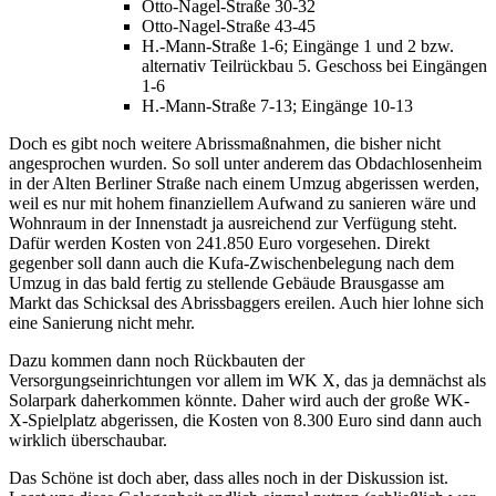
Otto-Nagel-Straße 30-32
Otto-Nagel-Straße 43-45
H.-Mann-Straße 1-6; Eingänge 1 und 2 bzw.
alternativ Teilrückbau 5. Geschoss bei Eingängen
1-6
H.-Mann-Straße 7-13; Eingänge 10-13
Doch es gibt noch weitere Abrissmaßnahmen, die bisher nicht
angesprochen wurden. So soll unter anderem das Obdachlosenheim
in der Alten Berliner Straße nach einem Umzug abgerissen werden,
weil es nur mit hohem finanziellem Aufwand zu sanieren wäre und
Wohnraum in der Innenstadt ja ausreichend zur Verfügung steht.
Dafür werden Kosten von 241.850 Euro vorgesehen. Direkt
gegenber soll dann auch die Kufa-Zwischenbelegung nach dem
Umzug in das bald fertig zu stellende Gebäude Brausgasse am
Markt das Schicksal des Abrissbaggers ereilen. Auch hier lohne sich
eine Sanierung nicht mehr.
Dazu kommen dann noch Rückbauten der
Versorgungseinrichtungen vor allem im WK X, das ja demnächst als
Solarpark daherkommen könnte. Daher wird auch der große WK-
X-Spielplatz abgerissen, die Kosten von 8.300 Euro sind dann auch
wirklich überschaubar.
Das Schöne ist doch aber, dass alles noch in der Diskussion ist.