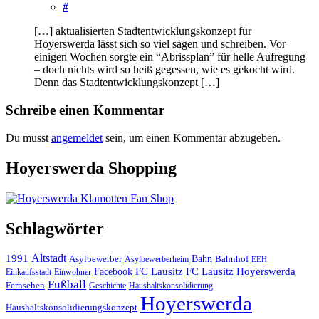
#
[…] aktualisierten Stadtentwicklungskonzept für
Hoyerswerda lässt sich so viel sagen und schreiben. Vor
einigen Wochen sorgte ein “Abrissplan” für helle Aufregung
– doch nichts wird so heiß gegessen, wie es gekocht wird.
Denn das Stadtentwicklungskonzept […]
Schreibe einen Kommentar
Du musst
angemeldet
sein, um einen Kommentar abzugeben.
Hoyerswerda Shopping
Schlagwörter
Altstadt
1991
Bahn
Asylbewerber
Asylbewerberheim
Bahnhof
EEH
Facebook
FC Lausitz
FC Lausitz Hoyerswerda
Einkaufsstadt
Einwohner
Fußball
Fernsehen
Geschichte
Haushaltskonsolidierung
Hoyerswerda
Haushaltskonsolidierungskonzept