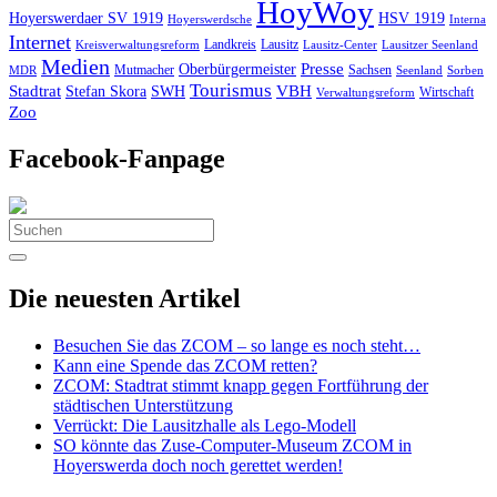
HoyWoy
Hoyerswerdaer SV 1919
HSV 1919
Interna
Hoyerswerdsche
Internet
Landkreis
Lausitz
Kreisverwaltungsreform
Lausitz-Center
Lausitzer Seenland
Medien
Oberbürgermeister
Presse
Mutmacher
Sachsen
MDR
Seenland
Sorben
Tourismus
Stadtrat
VBH
Stefan Skora
SWH
Wirtschaft
Verwaltungsreform
Zoo
Facebook-Fanpage
Search
for:
Die neuesten Artikel
Besuchen Sie das ZCOM – so lange es noch steht…
Kann eine Spende das ZCOM retten?
ZCOM: Stadtrat stimmt knapp gegen Fortführung der
städtischen Unterstützung
Verrückt: Die Lausitzhalle als Lego-Modell
SO könnte das Zuse-Computer-Museum ZCOM in
Hoyerswerda doch noch gerettet werden!