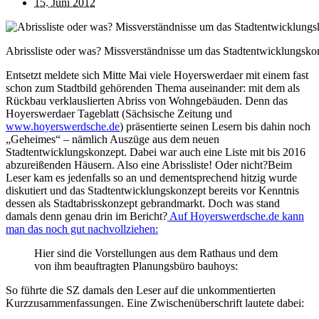
15. Juni 2012
Abrissliste oder was? Missverständnisse um das Stadtentwicklungsko
Entsetzt meldete sich Mitte Mai viele Hoyerswerdaer mit einem fast
schon zum Stadtbild gehörenden Thema auseinander: mit dem als
Rückbau verklauslierten Abriss von Wohngebäuden. Denn das
Hoyerswerdaer Tageblatt (Sächsische Zeitung und
www.hoyerswerdsche.de
) präsentierte seinen Lesern bis dahin noch
„Geheimes“ – nämlich Auszüge aus dem neuen
Stadtentwicklungskonzept. Dabei war auch eine Liste mit bis 2016
abzureißenden Häusern. Also eine Abrissliste! Oder nicht?
Beim
Leser kam es jedenfalls so an und dementsprechend hitzig wurde
diskutiert und das Stadtentwicklungskonzept bereits vor Kenntnis
dessen als Stadtabrisskonzept gebrandmarkt. Doch was stand
damals denn genau drin im Bericht?
Auf Hoyerswerdsche.de kann
man das noch gut nachvollziehen:
Hier sind die Vorstellungen aus dem Rathaus und dem
von ihm beauftragten Planungsbüro bauhoys:
So führte die SZ damals den Leser auf die unkommentierten
Kurzzusammenfassungen. Eine Zwischenüberschrift lautete dabei: