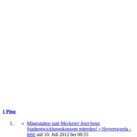
1 Ping
Mitgestalten statt Meckern! Jetzt beim
Stadtentwicklungskonzept mitreden! » Hoyerswerda -
lebt!
auf
10. Juli 2012
bei 06:55