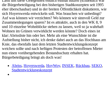
Lasst uns diese Gelegenheit endlich einmal nutzen (schließlich war
die Bürgerbeteiligung bei den bisherigen Stadtkonzepten seit 1995
eher überschaubar) und in der breiten Öffentlichkeit diskutieren, wie
sich Hoyerswerda entwickeln soll. Was brauchen wir unbedingt?
Auf was können wir verzichten? Wo können wir sinnvoll Geld zur
Zusammenlegungen sparen? Ist es attraktiv, auch in den WK 8, 9
und 10 einzelne Wohnblöcke stehen zu lassen, weil so ja wahrhaft
Wohnen im Grünen verwirklicht werden könnte? Doch eines ist
klar: Abrissliste hin oder her. Mehr als eine Wunschliste ist die
Aufstellung bisher nicht, ich denke dabei auch an das Hochhaus am
Knie, das ebenfalls laut dem letzten Stadtentwicklungskonzept
weichen sollte und nach heftigen Protesten der betroffenen Mieter
nun einen vorübergehenden Bestandsschutz erhalten hat.
Bürgerbeteiligung bringt als doch was!
Abriss
,
Hoyerswerda
,
HoyWoy
,
INSEK
,
Rückbau
,
SEKO
,
Stadtentwicklungskonzept