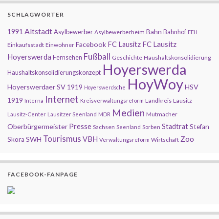
SCHLAGWÖRTER
Altstadt
1991
Bahn
Asylbewerber
Bahnhof
Asylbewerberheim
EEH
FC Lausitz
Facebook
FC Lausitz
Einkaufsstadt
Einwohner
Fußball
Hoyerswerda
Fernsehen
Geschichte
Haushaltskonsolidierung
Hoyerswerda
Haushaltskonsolidierungskonzept
HoyWoy
Hoyerswerdaer SV 1919
HSV
Hoyerswerdsche
Internet
1919
Landkreis
Lausitz
Interna
Kreisverwaltungsreform
Medien
Mutmacher
Lausitz-Center
Lausitzer Seenland
MDR
Presse
Oberbürgermeister
Stadtrat
Stefan
Sachsen
Seenland
Sorben
Tourismus
Zoo
SWH
VBH
Skora
Wirtschaft
Verwaltungsreform
FACEBOOK-FANPAGE