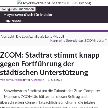
Start
Navigation umschalten
Hoyerswerd’sch für Insider
Impressum
Verrückt: Die Lausitzhalle als Lego-Modell
Kann eine Spende das ZCOM retten?
ZCOM: Stadtrat stimmt knapp
gegen Fortführung der
städtischen Unterstützung
Von
compurobbie
unter
Allgemein
1. Juli 2026
Showdown im Stadtrat um die Zukunft des Zuse-Computer-
Museums ZCOM. So hätte man diesen Beitrag auch
überschreiben können. Tatsächlich ist nicht mal die jetzige
Überschrift so ganz richtig und komplett. Denn, was gestern