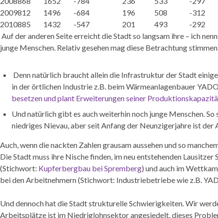
2008
868
1652
-784
236
533
-297
2009
812
1496
-684
196
508
-312
2010
885
1432
-547
201
493
-292
Auf der anderen Seite erreicht die Stadt so langsam ihre – ich ne
junge Menschen. Relativ gesehen mag diese Betrachtung stimmen.
Denn natürlich braucht allein die Infrastruktur der Stadt eini
in der örtlichen Industrie z.B. beim Wärmeanlagenbauer YAD
besetzen und plant Erweiterungen seiner Produktionskapazit
Und natürlich gibt es auch weiterhin noch junge Menschen. S
niedriges Nievau, aber seit Anfang der Neunzigerjahre ist der
Auch, wenn die nackten Zahlen grausam aussehen und so manchem 
Die Stadt muss ihre Nische finden, im neu entstehenden Lausitzer 
(Stichwort:
Kupferbergbau bei Spremberg
) und auch im Wettkam
bei den Arbeitnehmern (Stichwort: Industriebetriebe wie z.B. YAD
Und dennoch hat die Stadt strukturelle Schwierigkeiten. Wir werde
Arbeitsplätze ist im Niedriglohnsektor angesiedelt, dieses Probl