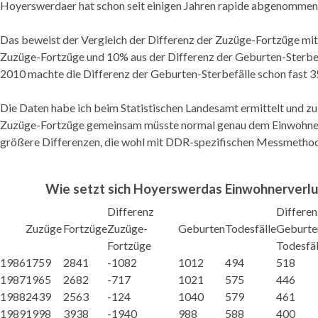
Hoyerswerdaer hat schon seit einigen Jahren rapide abgenommen.
Das beweist der Vergleich der Differenz der Zuzüge-Fortzüge mit
Zuzüge-Fortzüge und 10% aus der Differenz der Geburten-Sterbe
2010 machte die Differenz der Geburten-Sterbefälle schon fast 3
Die Daten habe ich beim Statistischen Landesamt ermittelt und zu
Zuzüge-Fortzüge gemeinsam müsste normal genau dem Einwohnerve
größere Differenzen, die wohl mit DDR-spezifischen Messmethod
Wie setzt sich Hoyerswerdas Einwohnerver
Differenz
Differen
Zuzüge
Fortzüge
Zuzüge-
Geburten
Todesfälle
Geburte
Fortzüge
Todesfäl
1986
1759
2841
-1082
1012
494
518
1987
1965
2682
-717
1021
575
446
1988
2439
2563
-124
1040
579
461
1989
1998
3938
-1940
988
588
400