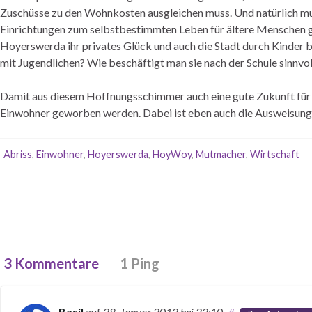
Zuschüsse zu den Wohnkosten ausgleichen muss. Und natürlich mus
Einrichtungen zum selbstbestimmten Leben für ältere Menschen ges
Hoyerswerda ihr privates Glück und auch die Stadt durch Kinder b
mit Jugendlichen? Wie beschäftigt man sie nach der Schule sinnvol
Damit aus diesem Hoffnungsschimmer auch eine gute Zukunft für 
Einwohner geworben werden. Dabei ist eben auch die Ausweisung vo
Abriss
,
Einwohner
,
Hoyerswerda
,
HoyWoy
,
Mutmacher
,
Wirtschaft
3 Kommentare
1 Ping
Basil
auf
28. Januar 2012
bei 22:10
#