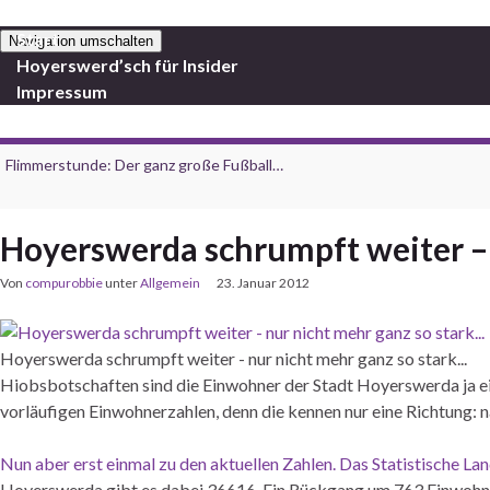
Start
Navigation umschalten
Hoyerswerd’sch für Insider
Impressum
Flimmerstunde: Der ganz große Fußball…
Hoyerswerda schrumpft weiter – 
Von
compurobbie
unter
Allgemein
23. Januar 2012
Hoyerswerda schrumpft weiter - nur nicht mehr ganz so stark...
Hiobsbotschaften sind die Einwohner der Stadt Hoyerswerda ja ei
vorläufigen Einwohnerzahlen, denn die kennen nur eine Richtung: n
Nun aber erst einmal zu den aktuellen Zahlen. Das Statistische 
Hoyerswerda gibt es dabei 36616. Ein Rückgang um 763 Einwohner, d