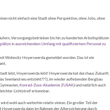
eben nicht einfach eine Stadt ohne Perspektive, ohne Jobs, ohne
rkäufern, Versorgungsbetrieben bis hin zu hunderten Arbeitsplätzen
splätze in ausreichendem Umfang mit qualifiziertem Personal zu
 mit Wohnsitz Hoyerswerda gemeldet worden. Das ist ein
ant.
tadt lebt, Hoyerswerda lebt! Hoyerswerda hat durchaus Zukunft.
 das Seenland neu entsteht???), im wieder auflebenden Bergbau
 Gymnasien,
Konrad-Zuse-Akademie ZUSAK
) und natürlich auch
eichter Lichtstreif erkennbar.
ird wohl auch weiterhin relativ sinken. Ein großer Teil der
tadt Hoyerswerda dann im Rahmen der Alterssicherung durch