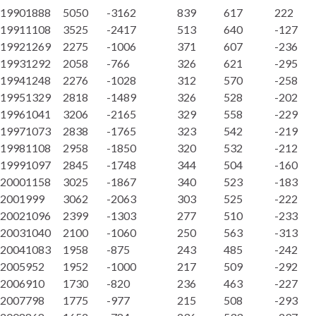
1990
1888
5050
-3162
839
617
222
1991
1108
3525
-2417
513
640
-127
1992
1269
2275
-1006
371
607
-236
1993
1292
2058
-766
326
621
-295
1994
1248
2276
-1028
312
570
-258
1995
1329
2818
-1489
326
528
-202
1996
1041
3206
-2165
329
558
-229
1997
1073
2838
-1765
323
542
-219
1998
1108
2958
-1850
320
532
-212
1999
1097
2845
-1748
344
504
-160
2000
1158
3025
-1867
340
523
-183
2001
999
3062
-2063
303
525
-222
2002
1096
2399
-1303
277
510
-233
2003
1040
2100
-1060
250
563
-313
2004
1083
1958
-875
243
485
-242
2005
952
1952
-1000
217
509
-292
2006
910
1730
-820
236
463
-227
2007
798
1775
-977
215
508
-293