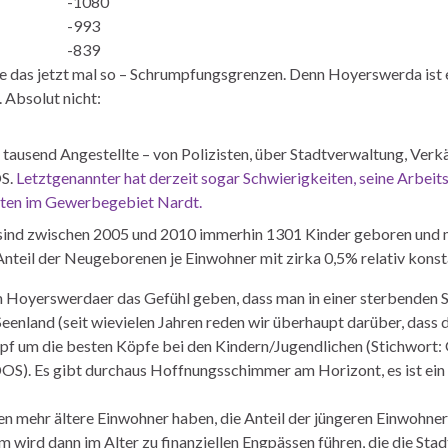
-1080
-993
-839
nne das jetzt mal so – Schrumpfungsgrenzen. Denn Hoyerswerda ist 
 Absolut nicht:
ge tausend Angestellte – von Polizisten, über Stadtverwaltung, Ve
OS.
Letztgenannter hat derzeit sogar Schwierigkeiten, seine Arbeit
äten im Gewerbegebiet Nardt.
o sind zwischen 2005 und 2010 immerhin 1301 Kinder geboren und
 Anteil der Neugeborenen je Einwohner mit zirka 0,5% relativ konst
Hoyerswerdaer das Gefühl geben, dass man in einer sterbenden S
Seenland (seit wievielen Jahren reden wir überhaupt darüber, dass
pf um die besten Köpfe bei den Kindern/Jugendlichen (Stichwort:
OS). Es gibt durchaus Hoffnungsschimmer am Horizont, es ist ein l
n mehr ältere Einwohner haben, die Anteil der jüngeren Einwohner w
em wird dann im Alter zu finanziellen Engpässen führen, die die S