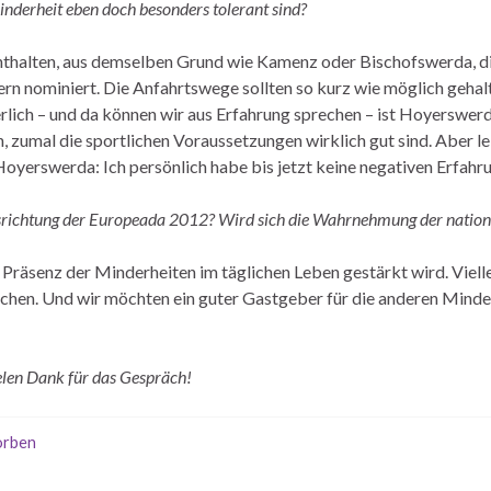
nderheit eben doch besonders tolerant sind?
nthalten, aus demselben Grund wie Kamenz oder Bischofswerda, die
ern nominiert. Die Anfahrtswege sollten so kurz wie möglich geha
rlich – und da können wir aus Erfahrung sprechen – ist Hoyerswerda
 zumal die sportlichen Voraussetzungen wirklich gut sind. Aber lei
oyerswerda: Ich persönlich habe bis jetzt keine negativen Erfah
srichtung der Europeada 2012? Wird sich die Wahrnehmung der natio
räsenz der Minderheiten im täglichen Leben gestärkt wird. Viell
chen. Und wir möchten ein guter Gastgeber für die anderen Minderhe
elen Dank für das Gespräch!
orben