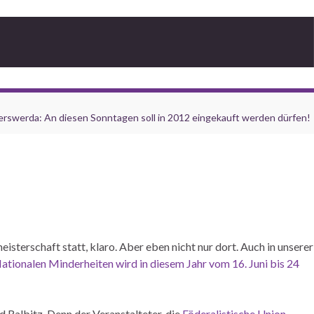
erswerda: An diesen Sonntagen soll in 2012 eingekauft werden dürfen!
isterschaft statt, klaro. Aber eben nicht nur dort. Auch in unserer
tionalen Minderheiten wird in diesem Jahr vom 16. Juni bis 24
Ralbitz. Denn der Veranstalteter, die
Föderalistische Union