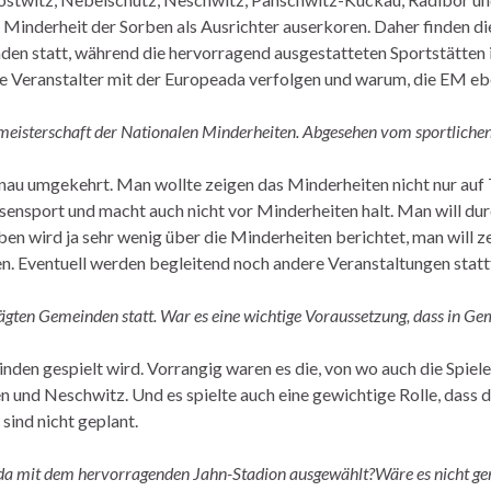
e Minderheit der Sorben als Ausrichter auserkoren. Daher finden d
emeinden statt, während die hervorragend ausgestatteten Sportstät
ie Veranstalter mit der Europeada verfolgen und warum, die EM eb
ameisterschaft der Nationalen Minderheiten. Abgesehen vom sportliche
u umgekehrt. Man wollte zeigen das Minderheiten nicht nur auf T
assensport und macht auch nicht vor Minderheiten halt. Man will 
ben wird ja sehr wenig über die Minderheiten berichtet, man will z
en. Eventuell werden begleitend noch andere Veranstaltungen statt
rägten Gemeinden statt. War es eine wichtige Voraussetzung, dass in Gem
inden gespielt wird. Vorrangig waren es die, von wo auch die Spi
 und Neschwitz. Und es spielte auch eine gewichtige Rolle, dass di
sind nicht geplant.
 mit dem hervorragenden Jahn-Stadion ausgewählt?Wäre es nicht gera