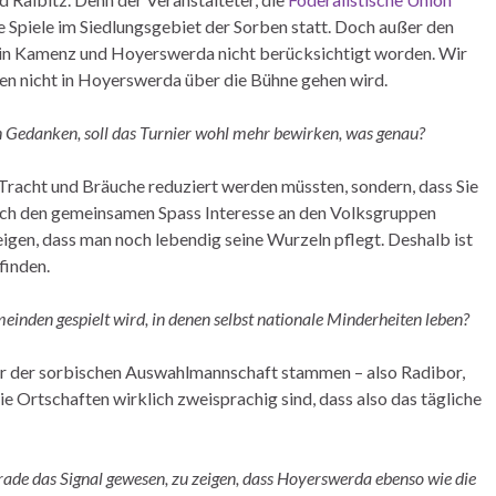
ie Spiele im Siedlungsgebiet der Sorben statt. Doch außer den
ten in Kamenz und Hoyerswerda nicht berücksichtigt worden. Wir
en nicht in Hoyerswerda über die Bühne gehen wird.
n Gedanken, soll das Turnier wohl mehr bewirken, was genau?
racht und Bräuche reduziert werden müssten, sondern, dass Sie
durch den gemeinsamen Spass Interesse an den Volksgruppen
eigen, dass man noch lebendig seine Wurzeln pflegt. Deshalb ist
finden.
einden gespielt wird, in denen selbst nationale Minderheiten leben?
eler der sorbischen Auswahlmannschaft stammen – also Radibor,
e Ortschaften wirklich zweisprachig sind, dass also das tägliche
de das Signal gewesen, zu zeigen, dass Hoyerswerda ebenso wie die