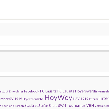
FC Lausitz Hoyerswerda
Facebook
FC Lausitz
Fernseh
sstadt
Einwohner
HoyWoy
Inte
rdaer SV 1919
HSV 1919
Hoyerswerdsche
Interna
Tourismus
Stadtrat
SWH
VBH
Stefan Skora
n
Seenland
Sorben
Verwaltun