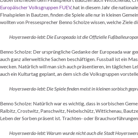
Europäischer Volksgruppen FUEV,
hat in diesem Jahr die national
FInalspielen in Bautzen, finden die Spiele alle nur in kleinen G
wollten von Pressesprecher Benno Scholze wissen, welche Ziele d
Hoyerswerda-lebt: Die Europeada ist die Offizielle Fußballeurop
Benno Scholze: Der ursprüngliche Gedanke der Europeada war gena
auch ganz allerweltliche Sachen beschäftigen. Fussball ist ein M
wecken. Natürlich will man sich auch präsentieren, im täglichen Le
auch ein Kulturtag geplant, an dem sich die Volksgruppen vorstell
Hoyerswerda-lebt: Die Spiele finden meist in kleinen sorbisch gep
Benno Scholze: Natürlich war es wichtig, dass in sorbischen Geme
Ralbitz, Crostwitz, Panschwitz, Nebelschütz, Wittichenau, Bautzen
Leben der Sorben präsent ist. Trachten- oder Brauchvorführungen 
Hoyerswerda-lebt: Warum wurde nicht auch die Stadt Hoyerswerda