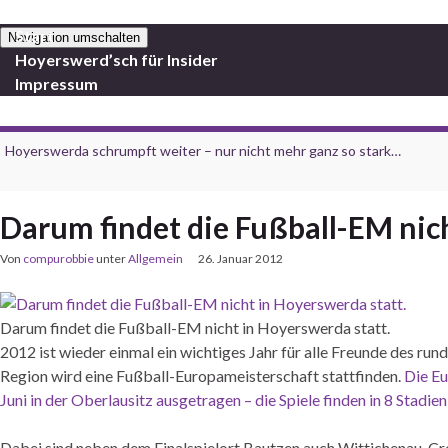
Start
Navigation umschalten
Hoyerswerd’sch für Insider
Impressum
Hoyerswerda schrumpft weiter – nur nicht mehr ganz so stark…
Darum findet die Fußball-EM nic
Von
compurobbie
unter
Allgemein
26. Januar 2012
Darum findet die Fußball-EM nicht in Hoyerswerda statt.
2012 ist wieder einmal ein wichtiges Jahr für alle Freunde des run
Region wird eine Fußball-Europameisterschaft stattfinden.
Die Eu
Juni in der Oberlausitz ausgetragen – die Spiele finden in 8 Stad
Dabei sind neben dem Finalspielort Bautzen auch Wittichenau, Cr