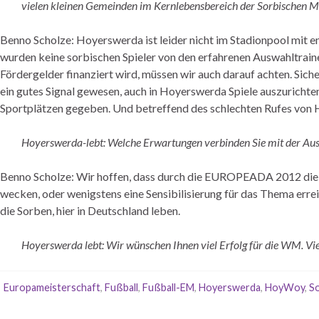
vielen kleinen Gemeinden im Kernlebensbereich der Sorbischen Mi
Benno Scholze: Hoyerswerda ist leider nicht im Stadionpool mit e
wurden keine sorbischen Spieler von den erfahrenen Auswahltrain
Fördergelder finanziert wird, müssen wir auch darauf achten. Siche
ein gutes Signal gewesen, auch in Hoyerswerda Spiele auszurichten,
Sportplätzen gegeben. Und betreffend des schlechten Rufes von H
Hoyerswerda-lebt: Welche Erwartungen verbinden Sie mit der Au
Benno Scholze: Wir hoffen, dass durch die EUROPEADA 2012 die P
wecken, oder wenigstens eine Sensibilisierung für das Thema errei
die Sorben, hier in Deutschland leben.
Hoyerswerda lebt: Wir wünschen Ihnen viel Erfolg für die WM. Vi
Europameisterschaft
,
Fußball
,
Fußball-EM
,
Hoyerswerda
,
HoyWoy
,
S