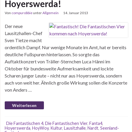
Hoyerswerda!
Von
compurobbie
unter
Allgemein
14. Januar 2013
Der neue
Lausitzhallen-Chef
Sven Tietze macht
ordentlich Dampf. Nur wenige Monate im Amt, hat er bereits
deutliche Fußspuren hinterlassen. So sorgte das
Auftaktkonzert von Träller-Sternchen Luca Hänni im
Oktober für bundesweite Aufmerksamkeit und lockte
Scharen junger Leute – nicht nur aus Hoyerswerda, sondern
auch von weit her. Ähnlich große Wirkung sollen die Konzerte
von Anders …
Weiterlesen
Die Fantastischen 4
,
Die Fantastischen Vier
,
Fanta4
,
Hoyerswerda
,
HoyWoy
,
Kultur
,
Lausitzhalle
,
Nardt
,
Seenland-