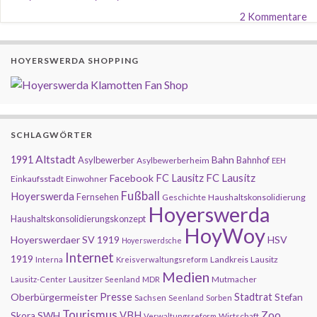
2 Kommentare
HOYERSWERDA SHOPPING
SCHLAGWÖRTER
Altstadt
1991
Bahn
Asylbewerber
Bahnhof
Asylbewerberheim
EEH
FC Lausitz
Facebook
FC Lausitz
Einkaufsstadt
Einwohner
Fußball
Hoyerswerda
Fernsehen
Geschichte
Haushaltskonsolidierung
Hoyerswerda
Haushaltskonsolidierungskonzept
HoyWoy
Hoyerswerdaer SV 1919
HSV
Hoyerswerdsche
Internet
1919
Landkreis
Lausitz
Interna
Kreisverwaltungsreform
Medien
Mutmacher
Lausitz-Center
Lausitzer Seenland
MDR
Presse
Oberbürgermeister
Stadtrat
Stefan
Sachsen
Seenland
Sorben
Tourismus
Zoo
SWH
VBH
Skora
Wirtschaft
Verwaltungsreform