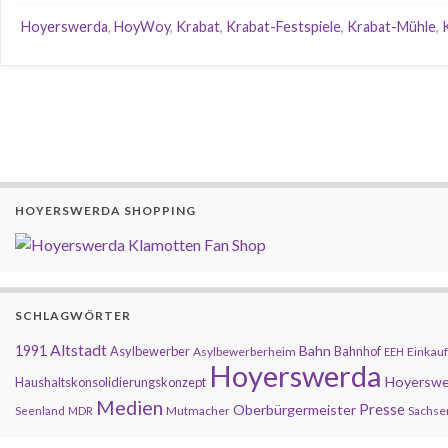
Hoyerswerda
,
HoyWoy
,
Krabat
,
Krabat-Festspiele
,
Krabat-Mühle
,
HOYERSWERDA SHOPPING
SCHLAGWÖRTER
Altstadt
1991
Bahn
Asylbewerber
Bahnhof
Asylbewerberheim
Einkauf
EEH
Hoyerswerda
Hoyerswe
Haushaltskonsolidierungskonzept
Medien
Presse
Oberbürgermeister
Mutmacher
Sachse
Seenland
MDR