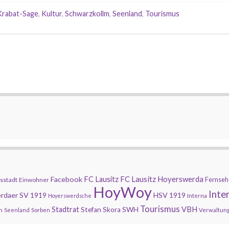
Krabat-Sage
,
Kultur
,
Schwarzkollm
,
Seenland
,
Tourismus
FC Lausitz Hoyerswerda
Facebook
FC Lausitz
Fernseh
sstadt
Einwohner
HoyWoy
Inte
rdaer SV 1919
HSV 1919
Hoyerswerdsche
Interna
Tourismus
Stadtrat
SWH
VBH
Stefan Skora
n
Seenland
Sorben
Verwaltun