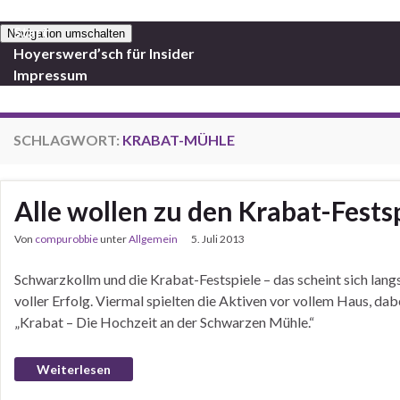
Start
Navigation umschalten
Hoyerswerd’sch für Insider
Impressum
SCHLAGWORT:
KRABAT-MÜHLE
Alle wollen zu den Krabat-Fest
Von
compurobbie
unter
Allgemein
5. Juli 2013
Schwarzkollm und die Krabat-Festspiele – das scheint sich lan
voller Erfolg. Viermal spielten die Aktiven vor vollem Haus, da
„Krabat – Die Hochzeit an der Schwarzen Mühle.“
Weiterlesen