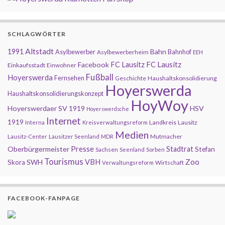
SCHLAGWÖRTER
Altstadt
1991
Bahn
Asylbewerber
Bahnhof
Asylbewerberheim
EEH
FC Lausitz
Facebook
FC Lausitz
Einkaufsstadt
Einwohner
Fußball
Hoyerswerda
Fernsehen
Geschichte
Haushaltskonsolidierung
Hoyerswerda
Haushaltskonsolidierungskonzept
HoyWoy
Hoyerswerdaer SV 1919
HSV
Hoyerswerdsche
Internet
1919
Landkreis
Lausitz
Interna
Kreisverwaltungsreform
Medien
Mutmacher
Lausitz-Center
Lausitzer Seenland
MDR
Presse
Oberbürgermeister
Stadtrat
Stefan
Sachsen
Seenland
Sorben
Tourismus
Zoo
SWH
VBH
Skora
Wirtschaft
Verwaltungsreform
FACEBOOK-FANPAGE