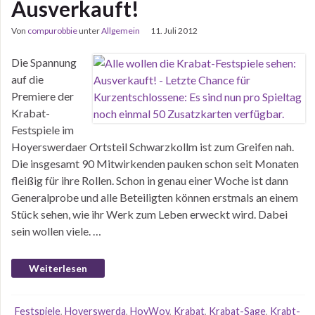
Ausverkauft!
Von
compurobbie
unter
Allgemein
11. Juli 2012
Die Spannung
auf die
Premiere der
Krabat-
Festspiele im
Hoyerswerdaer Ortsteil Schwarzkollm ist zum Greifen nah.
Die insgesamt 90 Mitwirkenden pauken schon seit Monaten
fleißig für ihre Rollen. Schon in genau einer Woche ist dann
Generalprobe und alle Beteiligten können erstmals an einem
Stück sehen, wie ihr Werk zum Leben erweckt wird. Dabei
sein wollen viele. …
Weiterlesen
Festspiele
,
Hoyerswerda
,
HoyWoy
,
Krabat
,
Krabat-Sage
,
Krabt-