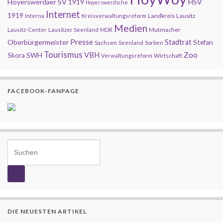
Hoyerswerdaer SV 1919
HSV
Hoyerswerdsche
Internet
1919
Landkreis
Lausitz
Interna
Kreisverwaltungsreform
Medien
Mutmacher
Lausitz-Center
Lausitzer Seenland
MDR
Presse
Oberbürgermeister
Stadtrat
Stefan
Sachsen
Seenland
Sorben
Tourismus
Zoo
SWH
VBH
Skora
Wirtschaft
Verwaltungsreform
FACEBOOK-FANPAGE
Search for:
DIE NEUESTEN ARTIKEL