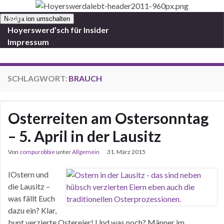
Start
Navigation umschalten
Hoyerswerd’sch für Insider
Impressum
SCHLAGWORT:
BRAUCH
Osterreiten am Ostersonntag
– 5. April in der Lausitz
Von
compurobbie
unter
Allgemein
31. März 2015
IOstern und
die Lausitz –
was fällt Euch
dazu ein? Klar,
bunt verzierte Ostereier! Und was noch? Männer im