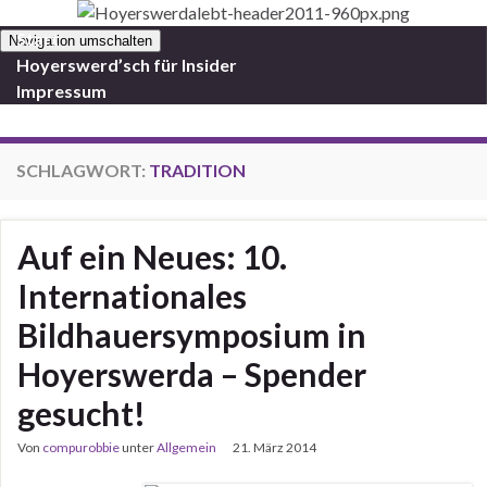
Start
Navigation umschalten
Hoyerswerd’sch für Insider
Impressum
SCHLAGWORT:
TRADITION
Auf ein Neues: 10.
Internationales
Bildhauersymposium in
Hoyerswerda – Spender
gesucht!
Von
compurobbie
unter
Allgemein
21. März 2014