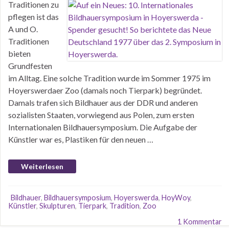
Traditionen zu
pflegen ist das
A und O.
Traditionen
bieten
Grundfesten
im Alltag. Eine solche Tradition wurde im Sommer 1975 im
Hoyerswerdaer Zoo (damals noch Tierpark) begründet.
Damals trafen sich Bildhauer aus der DDR und anderen
sozialisten Staaten, vorwiegend aus Polen, zum ersten
Internationalen Bildhauersymposium. Die Aufgabe der
Künstler war es, Plastiken für den neuen …
Weiterlesen
Bildhauer
,
Bildhauersymposium
,
Hoyerswerda
,
HoyWoy
,
Künstler
,
Skulpturen
,
Tierpark
,
Tradition
,
Zoo
1 Kommentar