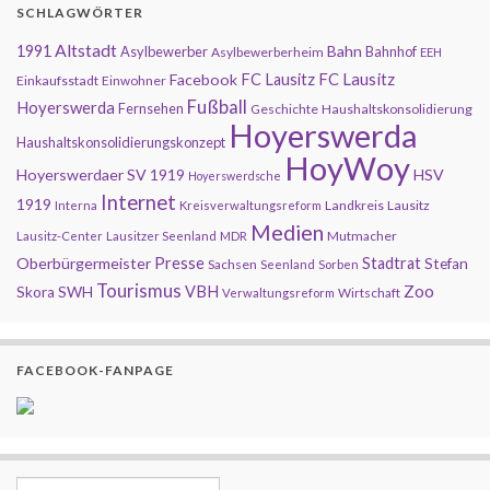
SCHLAGWÖRTER
Altstadt
1991
Bahn
Asylbewerber
Bahnhof
Asylbewerberheim
EEH
FC Lausitz
Facebook
FC Lausitz
Einkaufsstadt
Einwohner
Fußball
Hoyerswerda
Fernsehen
Geschichte
Haushaltskonsolidierung
Hoyerswerda
Haushaltskonsolidierungskonzept
HoyWoy
Hoyerswerdaer SV 1919
HSV
Hoyerswerdsche
Internet
1919
Landkreis
Lausitz
Interna
Kreisverwaltungsreform
Medien
Mutmacher
Lausitz-Center
Lausitzer Seenland
MDR
Presse
Oberbürgermeister
Stadtrat
Stefan
Sachsen
Seenland
Sorben
Tourismus
Zoo
SWH
VBH
Skora
Wirtschaft
Verwaltungsreform
FACEBOOK-FANPAGE
Search for: