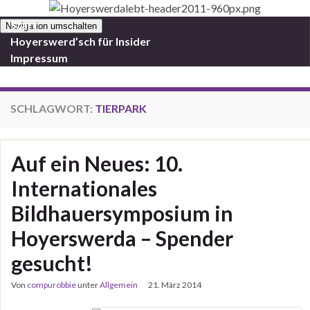
Start
Navigation umschalten
Hoyerswerd’sch für Insider
Impressum
SCHLAGWORT:
TIERPARK
Auf ein Neues: 10.
Internationales
Bildhauersymposium in
Hoyerswerda – Spender
gesucht!
Von
compurobbie
unter
Allgemein
21. März 2014