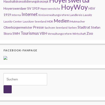
Haushaltskonsolidierungskonzept
HoyWoy
Hoyerswerdaer SV 1919
HSV
Hoyerswerdsche
Internet
1919
Landkreis
Lausitz
Interna
Kreisverwaltungsreform
Medien
Mutmacher
Lausitz-Center
Lausitzer Seenland
MDR
Presse
Oberbürgermeister
Stadtrat
Stefan
Sachsen
Seenland
Sorben
Tourismus
Zoo
SWH
VBH
Skora
Wirtschaft
Verwaltungsreform
FACEBOOK-FANPAGE
Search for: