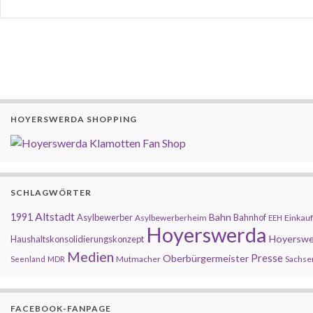
HOYERSWERDA SHOPPING
SCHLAGWÖRTER
Altstadt
1991
Bahn
Asylbewerber
Bahnhof
Asylbewerberheim
Einkauf
EEH
Hoyerswerda
Hoyerswe
Haushaltskonsolidierungskonzept
Medien
Presse
Oberbürgermeister
Mutmacher
Sachse
Seenland
MDR
FACEBOOK-FANPAGE