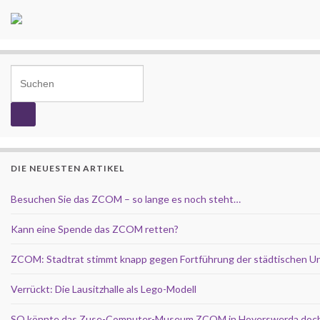
Search for:
DIE NEUESTEN ARTIKEL
Besuchen Sie das ZCOM – so lange es noch steht…
Kann eine Spende das ZCOM retten?
ZCOM: Stadtrat stimmt knapp gegen Fortführung der städtischen U
Verrückt: Die Lausitzhalle als Lego-Modell
SO könnte das Zuse-Computer-Museum ZCOM in Hoyerswerda doch