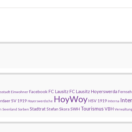
FC Lausitz Hoyerswerda
Facebook
FC Lausitz
Fernseh
sstadt
Einwohner
HoyWoy
Inte
rdaer SV 1919
HSV 1919
Hoyerswerdsche
Interna
Tourismus
Stadtrat
SWH
VBH
Stefan Skora
n
Seenland
Sorben
Verwaltun