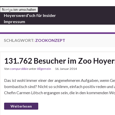
Start
Navigation umschalten
Hoyerswerd’sch für Insider
Impressum
SCHLAGWORT:
ZOOKONZEPT
131.762 Besucher im Zoo Hoyers
Von
compurobbie
unter
Allgemein
16. Januar 2014
Das ist wohl immer einer der angenehmeren Aufgaben, wenn Ges
bombastisch sind? Nicht so schlimm, einfach positiv reden und a
Chefin Carmen Lötsch ergangen sein, die in den kommenden Wo
Weiterlesen