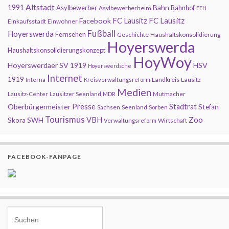
Altstadt
1991
Bahn
Asylbewerber
Bahnhof
Asylbewerberheim
EEH
FC Lausitz
Facebook
FC Lausitz
Einkaufsstadt
Einwohner
Fußball
Hoyerswerda
Fernsehen
Geschichte
Haushaltskonsolidierung
Hoyerswerda
Haushaltskonsolidierungskonzept
HoyWoy
Hoyerswerdaer SV 1919
HSV
Hoyerswerdsche
Internet
1919
Landkreis
Lausitz
Interna
Kreisverwaltungsreform
Medien
Mutmacher
Lausitz-Center
Lausitzer Seenland
MDR
Presse
Oberbürgermeister
Stadtrat
Stefan
Sachsen
Seenland
Sorben
Tourismus
Zoo
SWH
VBH
Skora
Wirtschaft
Verwaltungsreform
FACEBOOK-FANPAGE
Search for: