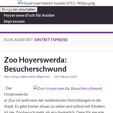
Start
Navigation umschalten
Hoyerswerd’sch für Insider
Impressum
SCHLAGWORT:
EINTRITTSPREISE
Zoo Hoyerswerda:
Besucherschwund
Von
compurobbie
unter
Allgemein
24. Februar 2013
Der
Hoyerswerda
er Zoo ist wohl eine der beliebtesten Einrichtungen in der
Stadt. Es gibt immer etwas zu sehen und selbst mit Kindern
ist der Zoobesuch mehr als erschwinglich. Denn für gerade