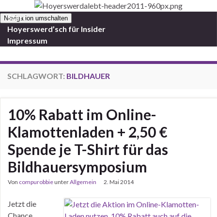
Start
Navigation umschalten
Hoyerswerd’sch für Insider
Impressum
SCHLAGWORT:
BILDHAUER
10% Rabatt im Online-
Klamottenladen + 2,50 €
Spende je T-Shirt für das
Bildhauersymposium
Von
compurobbie
unter
Allgemein
2. Mai 2014
Jetzt die
Chance