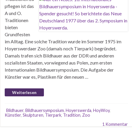
pflegen ist das
A und O.
Traditionen
bieten
Grundfesten
im Alltag. Eine solche Tradition wurde im Sommer 1975 im
Hoyerswerdaer Zoo (damals noch Tierpark) begründet.
Damals trafen sich Bildhauer aus der DDR und anderen
sozialisten Staaten, vorwiegend aus Polen, zum ersten
Internationalen Bildhauersymposium. Die Aufgabe der
Künstler war es, Plastiken für den neuen …
Weiterlesen
Bildhauer
,
Bildhauersymposium
,
Hoyerswerda
,
HoyWoy
,
Künstler
,
Skulpturen
,
Tierpark
,
Tradition
,
Zoo
1 Kommentar