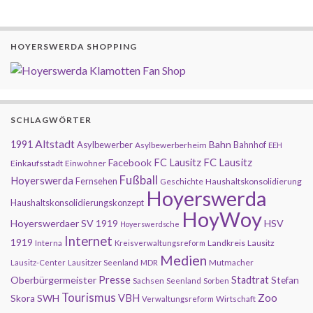
HOYERSWERDA SHOPPING
SCHLAGWÖRTER
Altstadt
1991
Bahn
Asylbewerber
Bahnhof
Asylbewerberheim
EEH
FC Lausitz
Facebook
FC Lausitz
Einkaufsstadt
Einwohner
Fußball
Hoyerswerda
Fernsehen
Geschichte
Haushaltskonsolidierung
Hoyerswerda
Haushaltskonsolidierungskonzept
HoyWoy
Hoyerswerdaer SV 1919
HSV
Hoyerswerdsche
Internet
1919
Landkreis
Lausitz
Interna
Kreisverwaltungsreform
Medien
Mutmacher
Lausitz-Center
Lausitzer Seenland
MDR
Presse
Oberbürgermeister
Stadtrat
Stefan
Sachsen
Seenland
Sorben
Tourismus
Zoo
SWH
VBH
Skora
Wirtschaft
Verwaltungsreform