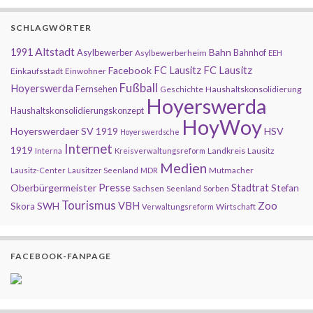
SCHLAGWÖRTER
Altstadt
1991
Bahn
Asylbewerber
Bahnhof
Asylbewerberheim
EEH
FC Lausitz
Facebook
FC Lausitz
Einkaufsstadt
Einwohner
Fußball
Hoyerswerda
Fernsehen
Geschichte
Haushaltskonsolidierung
Hoyerswerda
Haushaltskonsolidierungskonzept
HoyWoy
Hoyerswerdaer SV 1919
HSV
Hoyerswerdsche
Internet
1919
Landkreis
Lausitz
Interna
Kreisverwaltungsreform
Medien
Mutmacher
Lausitz-Center
Lausitzer Seenland
MDR
Presse
Oberbürgermeister
Stadtrat
Stefan
Sachsen
Seenland
Sorben
Tourismus
Zoo
SWH
VBH
Skora
Wirtschaft
Verwaltungsreform
FACEBOOK-FANPAGE