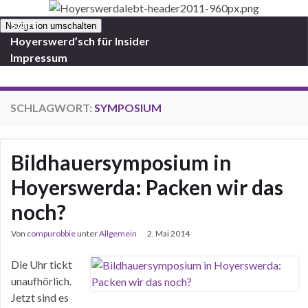
Start
Navigation umschalten
Hoyerswerd’sch für Insider
Impressum
SCHLAGWORT:
SYMPOSIUM
Bildhauersymposium in
Hoyerswerda: Packen wir das
noch?
Von
compurobbie
unter
Allgemein
2. Mai 2014
Die Uhr tickt
unaufhörlich.
Jetzt sind es