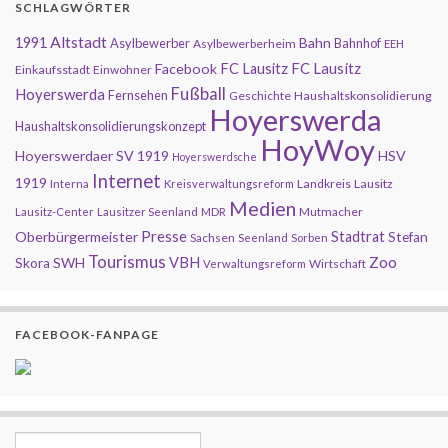
SCHLAGWÖRTER
Altstadt
1991
Bahn
Asylbewerber
Bahnhof
Asylbewerberheim
EEH
FC Lausitz
Facebook
FC Lausitz
Einkaufsstadt
Einwohner
Fußball
Hoyerswerda
Fernsehen
Geschichte
Haushaltskonsolidierung
Hoyerswerda
Haushaltskonsolidierungskonzept
HoyWoy
Hoyerswerdaer SV 1919
HSV
Hoyerswerdsche
Internet
1919
Landkreis
Lausitz
Interna
Kreisverwaltungsreform
Medien
Mutmacher
Lausitz-Center
Lausitzer Seenland
MDR
Presse
Oberbürgermeister
Stadtrat
Stefan
Sachsen
Seenland
Sorben
Tourismus
Zoo
SWH
VBH
Skora
Wirtschaft
Verwaltungsreform
FACEBOOK-FANPAGE
Search for: