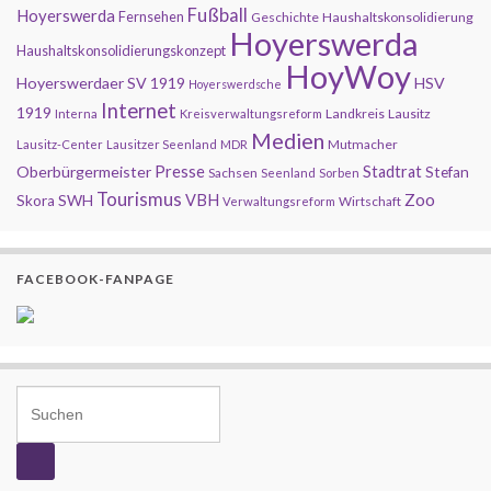
Fußball
Hoyerswerda
Fernsehen
Geschichte
Haushaltskonsolidierung
Hoyerswerda
Haushaltskonsolidierungskonzept
HoyWoy
Hoyerswerdaer SV 1919
HSV
Hoyerswerdsche
Internet
1919
Landkreis
Lausitz
Interna
Kreisverwaltungsreform
Medien
Mutmacher
Lausitz-Center
Lausitzer Seenland
MDR
Presse
Oberbürgermeister
Stadtrat
Stefan
Sachsen
Seenland
Sorben
Tourismus
Zoo
SWH
VBH
Skora
Wirtschaft
Verwaltungsreform
FACEBOOK-FANPAGE
Search for: