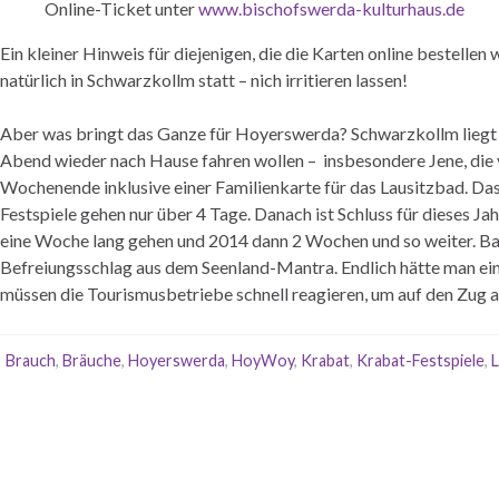
Online-Ticket unter
www.bischofswerda-kulturhaus.de
Ein kleiner Hinweis für diejenigen, die die Karten online bestelle
natürlich in Schwarzkollm statt – nich irritieren lassen!
Aber was bringt das Ganze für Hoyerswerda? Schwarzkollm liegt v
Abend wieder nach Hause fahren wollen – insbesondere Jene, die v
Wochenende inklusive einer Familienkarte für das Lausitzbad. Das i
Festspiele gehen nur über 4 Tage. Danach ist Schluss für dieses Ja
eine Woche lang gehen und 2014 dann 2 Wochen und so weiter. Ba
Befreiungsschlag aus dem Seenland-Mantra. Endlich hätte man ein w
müssen die Tourismusbetriebe schnell reagieren, um auf den Zug 
Brauch
,
Bräuche
,
Hoyerswerda
,
HoyWoy
,
Krabat
,
Krabat-Festspiele
,
L