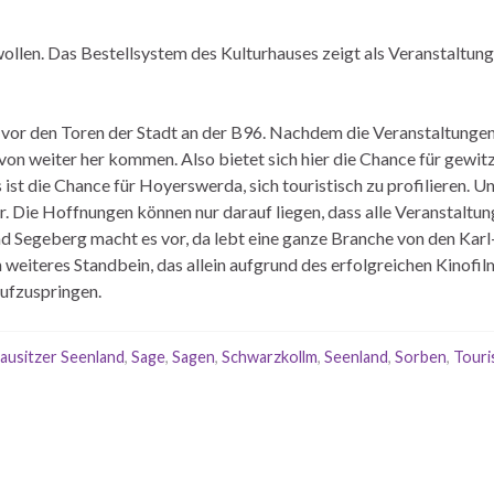
n wollen. Das Bestellsystem des Kulturhauses zeigt als Veranstaltu
or den Toren der Stadt an der B96. Nachdem die Veranstaltungen 
on weiter her kommen. Also bietet sich hier die Chance für gewitz
st die Chance für Hoyerswerda, sich touristisch zu profilieren. Un
hr. Die Hoffnungen können nur darauf liegen, dass alle Veranstaltun
d Segeberg macht es vor, da lebt eine ganze Branche von den Kar
eiteres Standbein, das allein aufgrund des erfolgreichen Kinofilm
aufzuspringen.
ausitzer Seenland
,
Sage
,
Sagen
,
Schwarzkollm
,
Seenland
,
Sorben
,
Tour