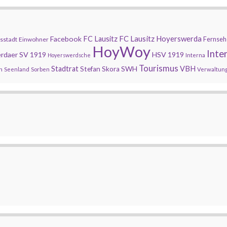
FC Lausitz Hoyerswerda
Facebook
FC Lausitz
Fernseh
sstadt
Einwohner
HoyWoy
Inte
rdaer SV 1919
HSV 1919
Hoyerswerdsche
Interna
Tourismus
Stadtrat
SWH
VBH
Stefan Skora
n
Seenland
Sorben
Verwaltun