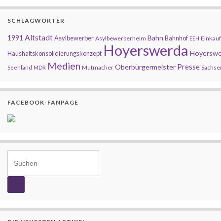
SCHLAGWÖRTER
Altstadt
1991
Bahn
Asylbewerber
Bahnhof
Asylbewerberheim
Einkauf
EEH
Hoyerswerda
Hoyerswe
Haushaltskonsolidierungskonzept
Medien
Presse
Oberbürgermeister
Mutmacher
Sachse
Seenland
MDR
FACEBOOK-FANPAGE
Search for: