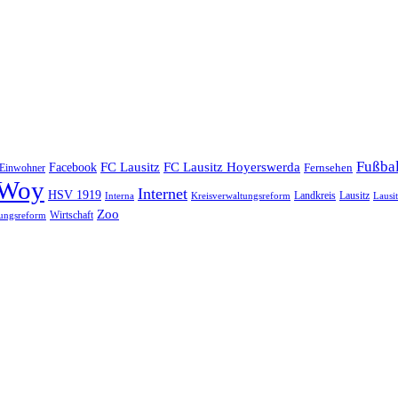
Fußbal
Facebook
FC Lausitz
FC Lausitz Hoyerswerda
Einwohner
Fernsehen
Woy
Internet
HSV 1919
Landkreis
Lausitz
Interna
Kreisverwaltungsreform
Lausi
Zoo
Wirtschaft
ungsreform