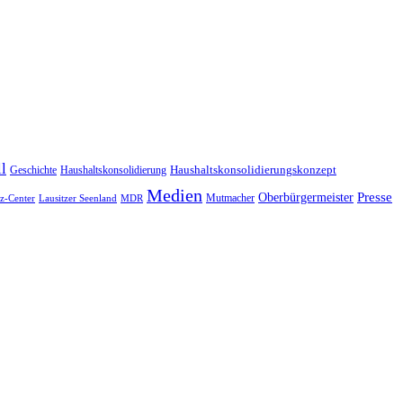
l
Geschichte
Haushaltskonsolidierung
Haushaltskonsolidierungskonzept
Medien
Oberbürgermeister
Presse
Mutmacher
tz-Center
Lausitzer Seenland
MDR