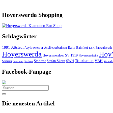
Hoyerswerda Shopping
Schlagwörter
Altstadt
1991
Bahn
Asylbewerber
Asylbewerberheim
Bahnhof
Einkaufsstadt
EEH
Hoyerswerda
Hoy
Hoyerswerdaer SV 1919
Hoyerswerdsche
Tourismus
Stadtrat
VBH
Stefan Skora
SWH
Sachsen
Seenland
Sorben
Verwalt
Facebook-Fanpage
Search
for:
Die neuesten Artikel