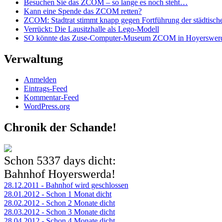
Besuchen Sie das ZCOM – so lange es noch steht…
Kann eine Spende das ZCOM retten?
ZCOM: Stadtrat stimmt knapp gegen Fortführung der städtisch
Verrückt: Die Lausitzhalle als Lego-Modell
SO könnte das Zuse-Computer-Museum ZCOM in Hoyerswerda 
Verwaltung
Anmelden
Eintrags-Feed
Kommentar-Feed
WordPress.org
Chronik der Schande!
Schon
5337 days
dicht:
Bahnhof Hoyerswerda!
28.12.2011 - Bahnhof wird geschlossen
28.01.2012 - Schon 1 Monat dicht
28.02.2012 - Schon 2 Monate dicht
28.03.2012 - Schon 3 Monate dicht
28.04.2012 - Schon 4 Monate dicht