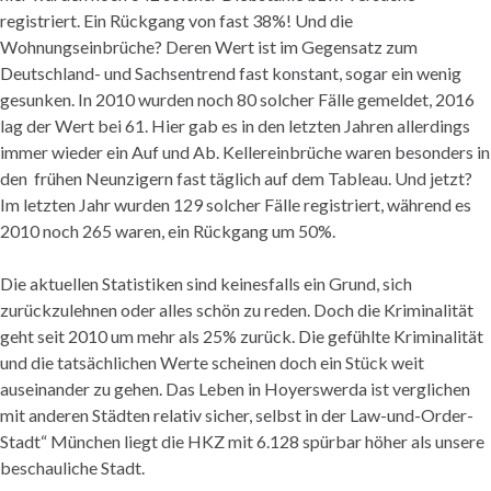
registriert. Ein Rückgang von fast 38%! Und die
Wohnungseinbrüche? Deren Wert ist im Gegensatz zum
Deutschland- und Sachsentrend fast konstant, sogar ein wenig
gesunken. In 2010 wurden noch 80 solcher Fälle gemeldet, 2016
lag der Wert bei 61. Hier gab es in den letzten Jahren allerdings
immer wieder ein Auf und Ab. Kellereinbrüche waren besonders in
den frühen Neunzigern fast täglich auf dem Tableau. Und jetzt?
Im letzten Jahr wurden 129 solcher Fälle registriert, während es
2010 noch 265 waren, ein Rückgang um 50%.
Die aktuellen Statistiken sind keinesfalls ein Grund, sich
zurückzulehnen oder alles schön zu reden. Doch die Kriminalität
geht seit 2010 um mehr als 25% zurück. Die gefühlte Kriminalität
und die tatsächlichen Werte scheinen doch ein Stück weit
auseinander zu gehen. Das Leben in Hoyerswerda ist verglichen
mit anderen Städten relativ sicher, selbst in der Law-und-Order-
Stadt“ München liegt die HKZ mit 6.128 spürbar höher als unsere
beschauliche Stadt.