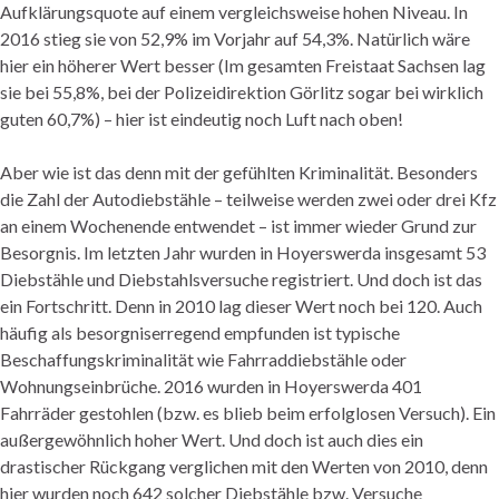
Aufklärungsquote auf einem vergleichsweise hohen Niveau. In
2016 stieg sie von 52,9% im Vorjahr auf 54,3%. Natürlich wäre
hier ein höherer Wert besser (Im gesamten Freistaat Sachsen lag
sie bei 55,8%, bei der Polizeidirektion Görlitz sogar bei wirklich
guten 60,7%) – hier ist eindeutig noch Luft nach oben!
Aber wie ist das denn mit der gefühlten Kriminalität. Besonders
die Zahl der Autodiebstähle – teilweise werden zwei oder drei Kfz
an einem Wochenende entwendet – ist immer wieder Grund zur
Besorgnis. Im letzten Jahr wurden in Hoyerswerda insgesamt 53
Diebstähle und Diebstahlsversuche registriert. Und doch ist das
ein Fortschritt. Denn in 2010 lag dieser Wert noch bei 120. Auch
häufig als besorgniserregend empfunden ist typische
Beschaffungskriminalität wie Fahrraddiebstähle oder
Wohnungseinbrüche. 2016 wurden in Hoyerswerda 401
Fahrräder gestohlen (bzw. es blieb beim erfolglosen Versuch). Ein
außergewöhnlich hoher Wert. Und doch ist auch dies ein
drastischer Rückgang verglichen mit den Werten von 2010, denn
hier wurden noch 642 solcher Diebstähle bzw. Versuche