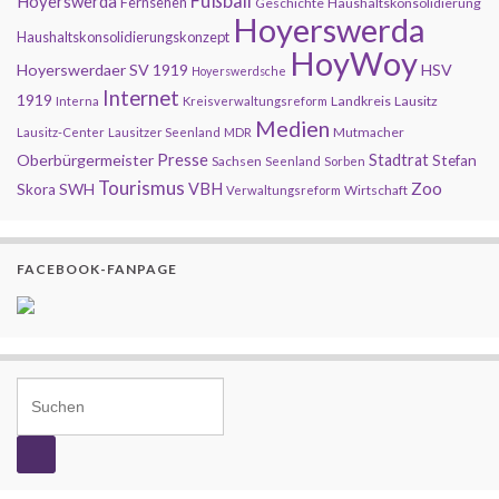
Fußball
Hoyerswerda
Fernsehen
Geschichte
Haushaltskonsolidierung
Hoyerswerda
Haushaltskonsolidierungskonzept
HoyWoy
Hoyerswerdaer SV 1919
HSV
Hoyerswerdsche
Internet
1919
Landkreis
Lausitz
Interna
Kreisverwaltungsreform
Medien
Mutmacher
Lausitz-Center
Lausitzer Seenland
MDR
Presse
Oberbürgermeister
Stadtrat
Stefan
Sachsen
Seenland
Sorben
Tourismus
Zoo
SWH
VBH
Skora
Wirtschaft
Verwaltungsreform
FACEBOOK-FANPAGE
Search for: