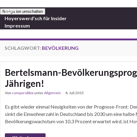
Start
Navigation umschalten
Hoyerswerd’sch für Insider
Impressum
SCHLAGWORT:
BEVÖLKERUNG
Bertelsmann-Bevölkerungsprogn
Jährigen!
Von
compurobbie
unter
Allgemein
8. Juli 2015
Es gibt wieder einmal Neuigkeiten von der Prognose-Front: D
sinkt die Einwohnerzahl in Deutschland bis 2030 um eine halbe 
Bevölkerungswachstum von 10,3 Prozent erwartet wird, ist Hoy