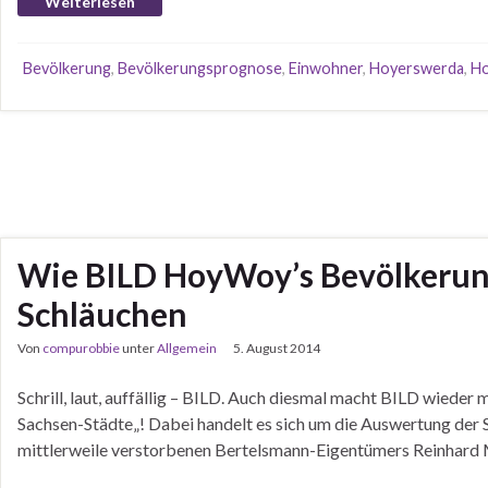
Weiterlesen
Bevölkerung
,
Bevölkerungsprognose
,
Einwohner
,
Hoyerswerda
,
H
Wie BILD HoyWoy’s Bevölkerung
Schläuchen
Von
compurobbie
unter
Allgemein
5. August 2014
Schrill, laut, auffällig – BILD. Auch diesmal macht BILD wieder
Sachsen-Städte„! Dabei handelt es sich um die Auswertung der S
mittlerweile verstorbenen Bertelsmann-Eigentümers Reinhard M