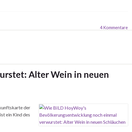
4 Kommentare
rstet: Alter Wein in neuen
ukunftskarte der
st ein Kind des