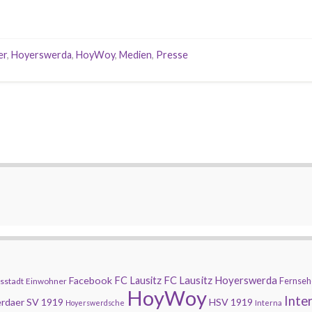
er
,
Hoyerswerda
,
HoyWoy
,
Medien
,
Presse
FC Lausitz Hoyerswerda
Facebook
FC Lausitz
Fernseh
sstadt
Einwohner
HoyWoy
Inte
rdaer SV 1919
HSV 1919
Hoyerswerdsche
Interna