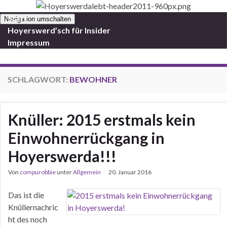
Start
Navigation umschalten
Hoyerswerd’sch für Insider
Impressum
SCHLAGWORT:
BEWOHNER
Knüller: 2015 erstmals kein
Einwohnerrückgang in
Hoyerswerda!!!
Von
compurobbie
unter
Allgemein
20. Januar 2016
Das ist die
Knüllernachric
ht des noch