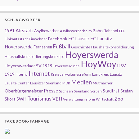
SCHLAGWÖRTER
Altstadt
1991
Bahn
Asylbewerber
Bahnhof
Asylbewerberheim
EEH
FC Lausitz
Facebook
FC Lausitz
Einkaufsstadt
Einwohner
Fußball
Hoyerswerda
Fernsehen
Geschichte
Haushaltskonsolidierung
Hoyerswerda
Haushaltskonsolidierungskonzept
HoyWoy
Hoyerswerdaer SV 1919
HSV
Hoyerswerdsche
Internet
1919
Landkreis
Lausitz
Interna
Kreisverwaltungsreform
Medien
Mutmacher
Lausitz-Center
Lausitzer Seenland
MDR
Presse
Oberbürgermeister
Stadtrat
Stefan
Sachsen
Seenland
Sorben
Tourismus
Zoo
SWH
VBH
Skora
Wirtschaft
Verwaltungsreform
FACEBOOK-FANPAGE