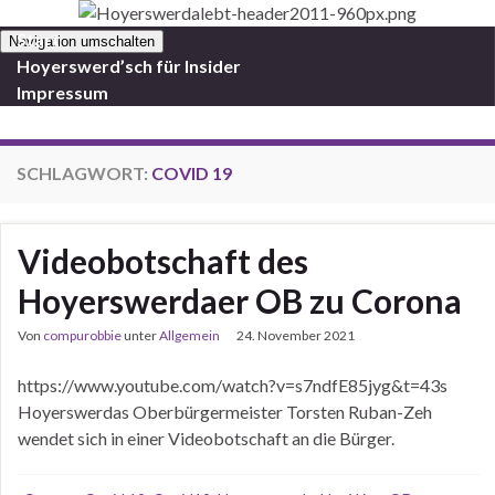
Start
Navigation umschalten
Hoyerswerd’sch für Insider
Impressum
SCHLAGWORT:
COVID 19
Videobotschaft des
Hoyerswerdaer OB zu Corona
Von
compurobbie
unter
Allgemein
24. November 2021
https://www.youtube.com/watch?v=s7ndfE85jyg&t=43s
Hoyerswerdas Oberbürgermeister Torsten Ruban-Zeh
wendet sich in einer Videobotschaft an die Bürger.