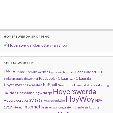
HOYERSWERDA SHOPPING
SCHLAGWÖRTER
Altstadt
1991
Bahn
Asylbewerber
Bahnhof
Asylbewerberheim
EEH
FC Lausitz
Facebook
FC Lausitz
Einkaufsstadt
Einwohner
Fußball
Hoyerswerda
Fernsehen
Geschichte
Haushaltskonsolidierung
Hoyerswerda
Haushaltskonsolidierungskonzept
HoyWoy
Hoyerswerdaer SV 1919
HSV
Hoyerswerdsche
Internet
1919
Landkreis
Lausitz
Interna
Kreisverwaltungsreform