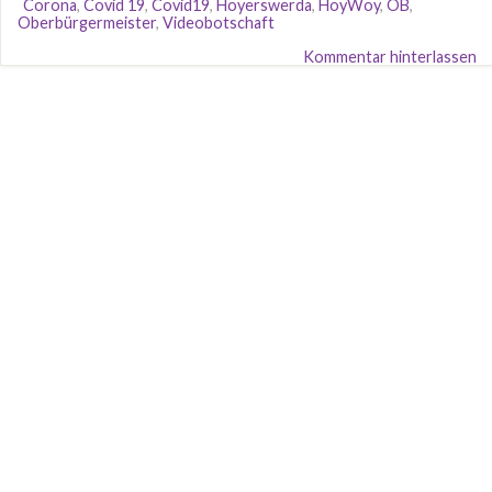
Corona
,
Covid 19
,
Covid19
,
Hoyerswerda
,
HoyWoy
,
OB
,
Oberbürgermeister
,
Videobotschaft
Kommentar hinterlassen