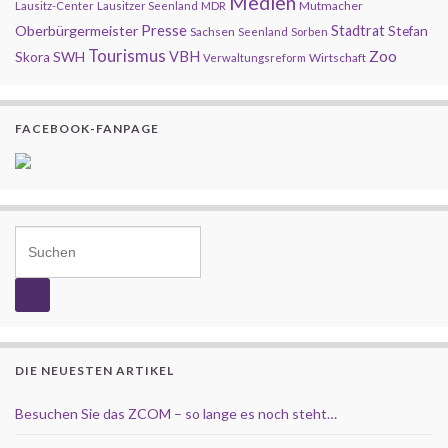
Medien
Mutmacher
Lausitz-Center
Lausitzer Seenland
MDR
Presse
Oberbürgermeister
Stadtrat
Stefan
Sachsen
Seenland
Sorben
Tourismus
Zoo
SWH
VBH
Skora
Wirtschaft
Verwaltungsreform
FACEBOOK-FANPAGE
Search for:
DIE NEUESTEN ARTIKEL
Besuchen Sie das ZCOM – so lange es noch steht…