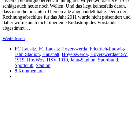
lassen? Die Mitgliederversammlung des Hoyerswerdaer SV 1919
schlägt auch heute noch Wellen. Und das liegt keinesfalls daran,
dass man die brisanten Themen alle abgehandelt hätte. Denn der
Rechnungsabschluss für das Jahr 2011 wurde nicht präsentiert und
daher wurde auch nicht über eine Entlastung des Vorstands
abgestimmt. …
Weiterlesen
FC Lausitz
,
FC Lausitz Hoyerswerda
,
Friedrich-Ludwig-
Jahn-Stadion
,
Haushalt
,
Hoyerswerda
,
Hoyerswerdaer SV
1919
,
HoyWoy
,
HSV 1919
,
Jahn-Stadion
,
Sportbund
,
Sportclub
,
Stadion
8 Kommentare