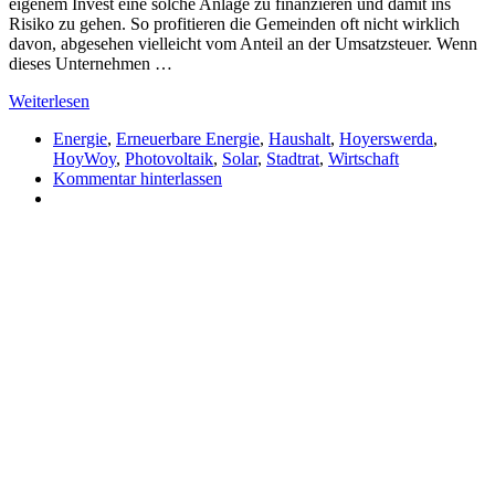
eigenem Invest eine solche Anlage zu finanzieren und damit ins
Risiko zu gehen. So profitieren die Gemeinden oft nicht wirklich
davon, abgesehen vielleicht vom Anteil an der Umsatzsteuer. Wenn
dieses Unternehmen …
Weiterlesen
Energie
,
Erneuerbare Energie
,
Haushalt
,
Hoyerswerda
,
HoyWoy
,
Photovoltaik
,
Solar
,
Stadtrat
,
Wirtschaft
Kommentar hinterlassen