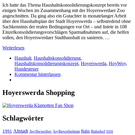
Ich hatte das Thema Haushaltskonsolidierungskonzept bereits vor
einigen Wochen im Zusammenhang mit der Hoyerswerdaer Zoo
angeschnitten. Da ging also ein Gutachter in monatelanger Arbeit
über den Haushaltsplan der Stadt Hoyerswerda – selbstredend ohne
Sachkenntnis der realen Bedingungen vor Ort – und listete in 108
Einzelkonsolidierungsvorschlägen Sparmaßnahmen auf, die helfen
sollen, den Hoyerswerdaer Stadthaushalt zu sanieren. …
Weiterlesen
Haushalt
,
Haushaltskonsolidierung
,
Haushaltskonsolidierungskonzept
,
Hoyerswerda
,
HoyWoy
,
Hundesteuer
Kommentar hinterlassen
Hoyerswerda Shopping
Schlagwörter
Altstadt
1991
Bahn
Asylbewerber
Asylbewerberheim
Bahnhof
EEH