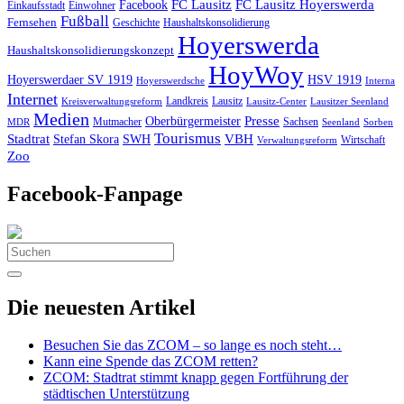
Facebook
FC Lausitz
FC Lausitz Hoyerswerda
Einkaufsstadt
Einwohner
Fußball
Fernsehen
Geschichte
Haushaltskonsolidierung
Hoyerswerda
Haushaltskonsolidierungskonzept
HoyWoy
Hoyerswerdaer SV 1919
HSV 1919
Interna
Hoyerswerdsche
Internet
Landkreis
Lausitz
Kreisverwaltungsreform
Lausitz-Center
Lausitzer Seenland
Medien
Oberbürgermeister
Presse
Mutmacher
Sachsen
MDR
Seenland
Sorben
Tourismus
Stadtrat
VBH
Stefan Skora
SWH
Wirtschaft
Verwaltungsreform
Zoo
Facebook-Fanpage
Search
for:
Die neuesten Artikel
Besuchen Sie das ZCOM – so lange es noch steht…
Kann eine Spende das ZCOM retten?
ZCOM: Stadtrat stimmt knapp gegen Fortführung der
städtischen Unterstützung