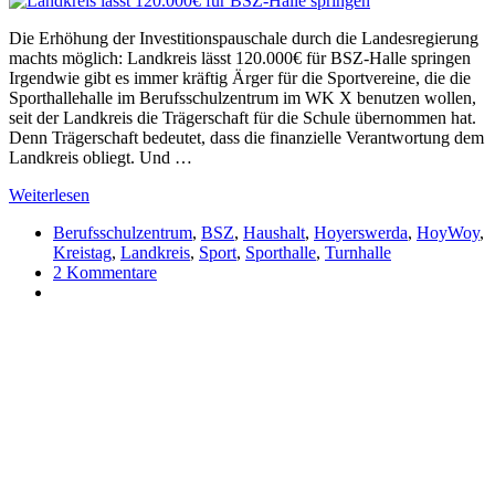
Die Erhöhung der Investitionspauschale durch die Landesregierung
machts möglich: Landkreis lässt 120.000€ für BSZ-Halle springen
Irgendwie gibt es immer kräftig Ärger für die Sportvereine, die die
Sporthallehalle im Berufsschulzentrum im WK X benutzen wollen,
seit der Landkreis die Trägerschaft für die Schule übernommen hat.
Denn Trägerschaft bedeutet, dass die finanzielle Verantwortung dem
Landkreis obliegt. Und …
Weiterlesen
Berufsschulzentrum
,
BSZ
,
Haushalt
,
Hoyerswerda
,
HoyWoy
,
Kreistag
,
Landkreis
,
Sport
,
Sporthalle
,
Turnhalle
2 Kommentare