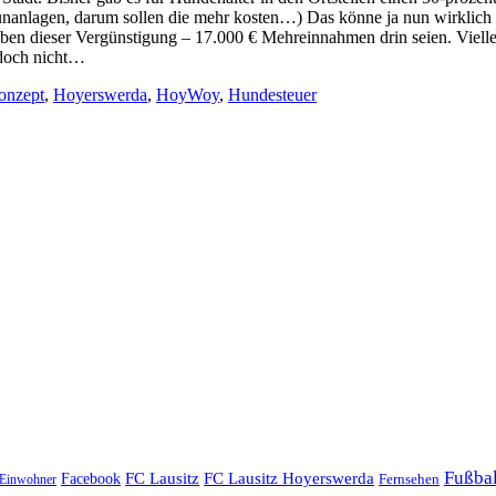
nanlagen, darum sollen die mehr kosten…) Das könne ja nun wirklich n
eben dieser Vergünstigung – 17.000 € Mehreinnahmen drin seien. Vielle
 doch nicht…
onzept
,
Hoyerswerda
,
HoyWoy
,
Hundesteuer
Fußbal
Facebook
FC Lausitz
FC Lausitz Hoyerswerda
Einwohner
Fernsehen