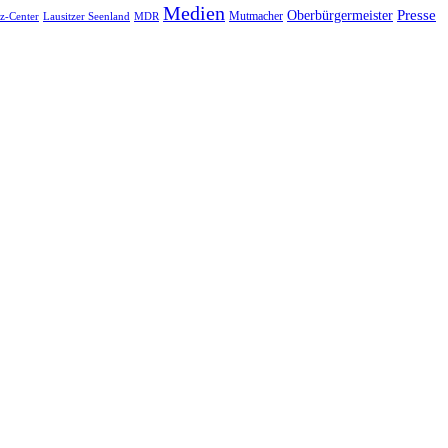
Medien
Oberbürgermeister
Presse
Mutmacher
tz-Center
Lausitzer Seenland
MDR