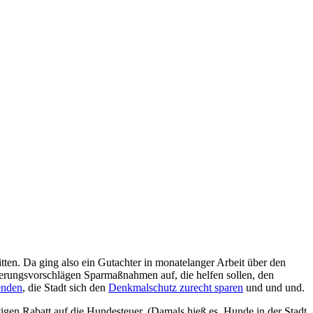
tten. Da ging also ein Gutachter in monatelanger Arbeit über den
ierungsvorschlägen Sparmaßnahmen auf, die helfen sollen, den
enden
, die Stadt sich den
Denkmalschutz zurecht sparen
und und und.
tigen Rabatt auf die Hundesteuer. (Damals hieß es, Hunde in der Stadt