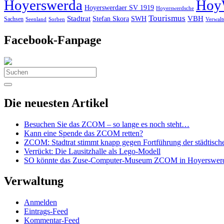
Hoyerswerda
Hoy
Hoyerswerdaer SV 1919
Hoyerswerdsche
Tourismus
Stadtrat
VBH
Stefan Skora
SWH
Sachsen
Seenland
Sorben
Verwalt
Facebook-Fanpage
Search
for:
Die neuesten Artikel
Besuchen Sie das ZCOM – so lange es noch steht…
Kann eine Spende das ZCOM retten?
ZCOM: Stadtrat stimmt knapp gegen Fortführung der städtisch
Verrückt: Die Lausitzhalle als Lego-Modell
SO könnte das Zuse-Computer-Museum ZCOM in Hoyerswerda 
Verwaltung
Anmelden
Eintrags-Feed
Kommentar-Feed