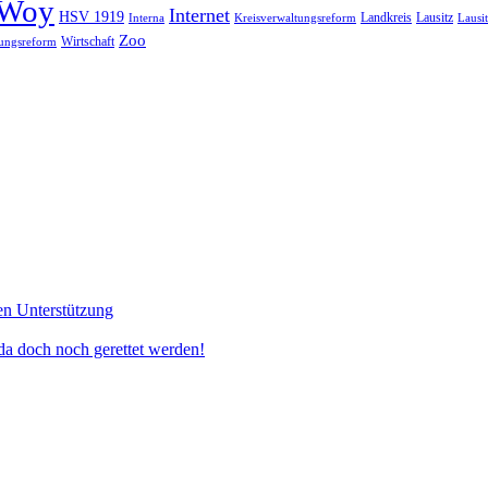
Woy
Internet
HSV 1919
Landkreis
Lausitz
Interna
Kreisverwaltungsreform
Lausi
Zoo
Wirtschaft
ungsreform
en Unterstützung
doch noch gerettet werden!