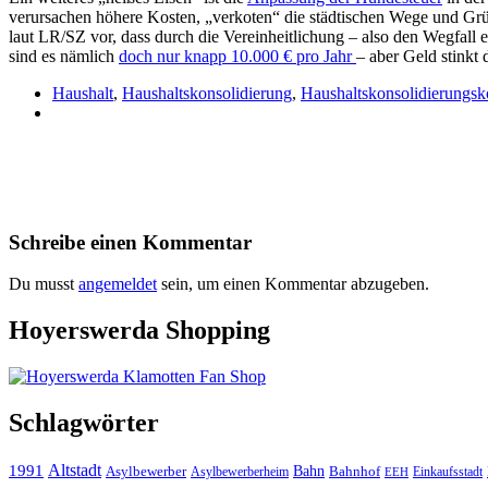
verursachen höhere Kosten, „verkoten“ die städtischen Wege und Grü
laut LR/SZ vor, dass durch die Vereinheitlichung – also den Wegfall 
sind es nämlich
doch nur knapp 10.000 € pro Jahr
– aber Geld stinkt
Haushalt
,
Haushaltskonsolidierung
,
Haushaltskonsolidierungsk
Schreibe einen Kommentar
Du musst
angemeldet
sein, um einen Kommentar abzugeben.
Hoyerswerda Shopping
Schlagwörter
Altstadt
1991
Bahn
Asylbewerber
Asylbewerberheim
Bahnhof
Einkaufsstadt
EEH