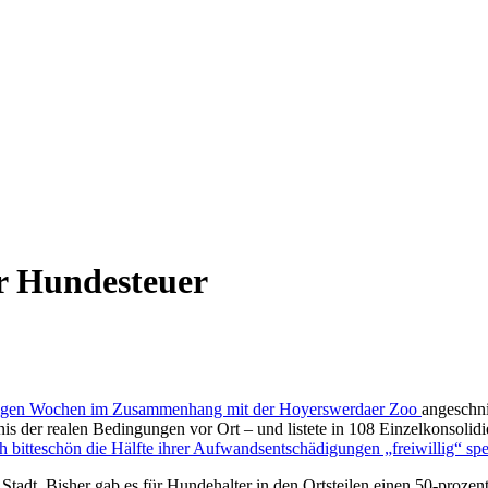
er Hundesteuer
inigen Wochen im Zusammenhang mit der Hoyerswerdaer Zoo
angeschni
s der realen Bedingungen vor Ort – und listete in 108 Einzelkonsolid
ch bitteschön die Hälfte ihrer Aufwandsentschädigungen „freiwillig“ sp
 Stadt. Bisher gab es für Hundehalter in den Ortsteilen einen 50-prozen