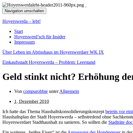
Navigation umschalten
Hoyerswerda – lebt!
Start
Hoyerswerd’sch für Insider
Impressum
Über Leben im Abrisshaus im Hoyerswerdaer WK IX
Einkaufsstadt Hoyerswerda – Problem: Leerstand
Geld stinkt nicht? Erhöhung d
Von
compurobbie
unter
Allgemein
1. Dezember 2010
Ich hatte das Thema Haushaltskonsolidierungskonzept
bereits vor e
Haushaltsplan der Stadt Hoyerswerda – selbstredend ohne Sachkenntni
Hoyerswerdaer Stadthaushalt zu sanieren. So sollten die
Stadträte do
Ein weiteres „heißes Eisen“ ist die
Anpassung der Hundesteuer
in der