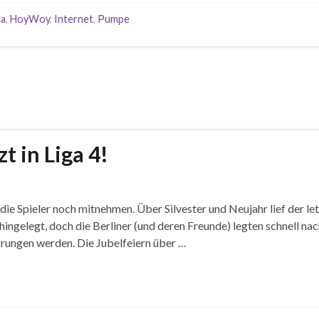
da
,
HoyWoy
,
Internet
,
Pumpe
t in Liga 4!
die Spieler noch mitnehmen. Über Silvester und Neujahr lief der let
ngelegt, doch die Berliner (und deren Freunde) legten schnell nac
rrungen werden. Die Jubelfeiern über …