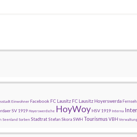
FC Lausitz Hoyerswerda
Facebook
FC Lausitz
Fernseh
sstadt
Einwohner
HoyWoy
Inte
rdaer SV 1919
HSV 1919
Hoyerswerdsche
Interna
Tourismus
Stadtrat
SWH
VBH
Stefan Skora
n
Seenland
Sorben
Verwaltun