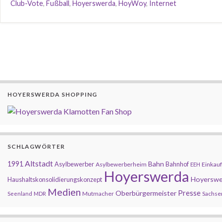
Club-Vote
,
Fußball
,
Hoyerswerda
,
HoyWoy
,
Internet
HOYERSWERDA SHOPPING
SCHLAGWÖRTER
Altstadt
1991
Bahn
Asylbewerber
Bahnhof
Asylbewerberheim
Einkauf
EEH
Hoyerswerda
Hoyerswe
Haushaltskonsolidierungskonzept
Medien
Presse
Oberbürgermeister
Mutmacher
Sachse
Seenland
MDR