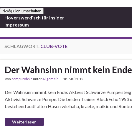
Start
Navigation umschalten
Hoyerswerd’sch für Insider
Impressum
SCHLAGWORT:
CLUB-VOTE
Der Wahnsinn nimmt kein Ende: 
Von
compurobbie
unter
Allgemein
18. Mai 2012
Der Wahnsinn nimmt kein Ende: Aktivist Schwarze Pumpe steigt i
Aktivist Schwarze Pumpe. Die beiden Trainer BlockEcho1953 u
bestehend audf alten Hasen wie haha, kraete, maikie und Ronboy
Weiterlesen