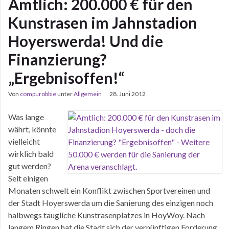
Amtlich: 200.000 € für den
Kunstrasen im Jahnstadion
Hoyerswerda! Und die
Finanzierung?
„Ergebnisoffen!“
Von
compurobbie
unter
Allgemein
28. Juni 2012
Was lange
währt, könnte
vielleicht
wirklich bald
gut werden?
Seit einigen
Monaten schwelt ein Konflikt zwischen Sportvereinen und
der Stadt Hoyerswerda um die Sanierung des einzigen noch
halbwegs taugliche Kunstrasenplatzes in HoyWoy. Nach
langem Ringen hat die Stadt sich der vernünftigen Forderung