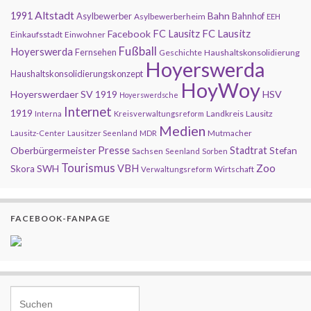
Altstadt
1991
Bahn
Asylbewerber
Bahnhof
Asylbewerberheim
EEH
FC Lausitz
Facebook
FC Lausitz
Einkaufsstadt
Einwohner
Fußball
Hoyerswerda
Fernsehen
Geschichte
Haushaltskonsolidierung
Hoyerswerda
Haushaltskonsolidierungskonzept
HoyWoy
Hoyerswerdaer SV 1919
HSV
Hoyerswerdsche
Internet
1919
Landkreis
Lausitz
Interna
Kreisverwaltungsreform
Medien
Mutmacher
Lausitz-Center
Lausitzer Seenland
MDR
Presse
Oberbürgermeister
Stadtrat
Stefan
Sachsen
Seenland
Sorben
Tourismus
Zoo
SWH
VBH
Skora
Wirtschaft
Verwaltungsreform
FACEBOOK-FANPAGE
Search for: