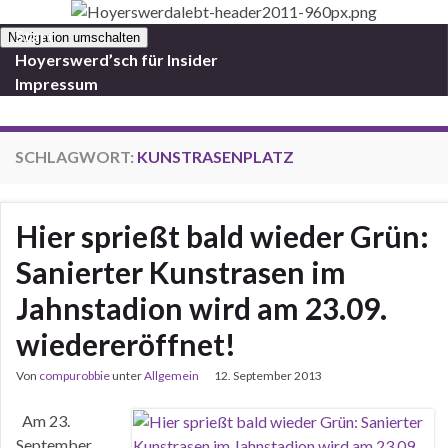
Start
Navigation umschalten
Hoyerswerd’sch für Insider
Impressum
SCHLAGWORT:
KUNSTRASENPLATZ
Hier sprießt bald wieder Grün:
Sanierter Kunstrasen im
Jahnstadion wird am 23.09.
wiedereröffnet!
Von
compurobbie
unter
Allgemein
12. September 2013
Am 23.
September