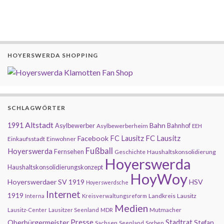
HOYERSWERDA SHOPPING
SCHLAGWÖRTER
Altstadt
1991
Bahn
Asylbewerber
Bahnhof
Asylbewerberheim
EEH
FC Lausitz
Facebook
FC Lausitz
Einkaufsstadt
Einwohner
Fußball
Hoyerswerda
Fernsehen
Geschichte
Haushaltskonsolidierung
Hoyerswerda
Haushaltskonsolidierungskonzept
HoyWoy
Hoyerswerdaer SV 1919
HSV
Hoyerswerdsche
Internet
1919
Landkreis
Lausitz
Interna
Kreisverwaltungsreform
Medien
Mutmacher
Lausitz-Center
Lausitzer Seenland
MDR
Presse
Oberbürgermeister
Stadtrat
Stefan
Sachsen
Seenland
Sorben