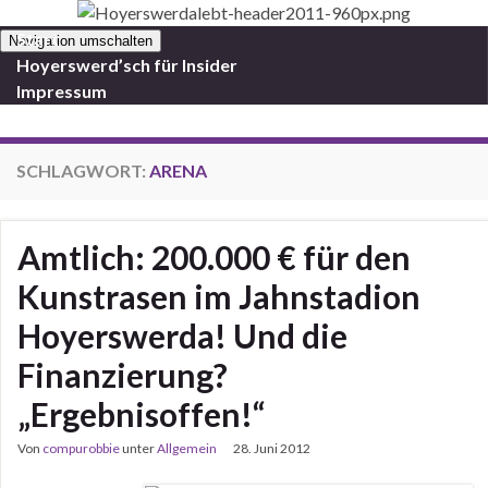
Start
Navigation umschalten
Hoyerswerd’sch für Insider
Impressum
SCHLAGWORT:
ARENA
Amtlich: 200.000 € für den
Kunstrasen im Jahnstadion
Hoyerswerda! Und die
Finanzierung?
„Ergebnisoffen!“
Von
compurobbie
unter
Allgemein
28. Juni 2012