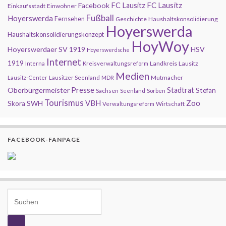
FC Lausitz
Facebook
FC Lausitz
Einkaufsstadt
Einwohner
Fußball
Hoyerswerda
Fernsehen
Geschichte
Haushaltskonsolidierung
Hoyerswerda
Haushaltskonsolidierungskonzept
HoyWoy
Hoyerswerdaer SV 1919
HSV
Hoyerswerdsche
Internet
1919
Landkreis
Lausitz
Interna
Kreisverwaltungsreform
Medien
Mutmacher
Lausitz-Center
Lausitzer Seenland
MDR
Presse
Oberbürgermeister
Stadtrat
Stefan
Sachsen
Seenland
Sorben
Tourismus
Zoo
SWH
VBH
Skora
Wirtschaft
Verwaltungsreform
FACEBOOK-FANPAGE
Search for: