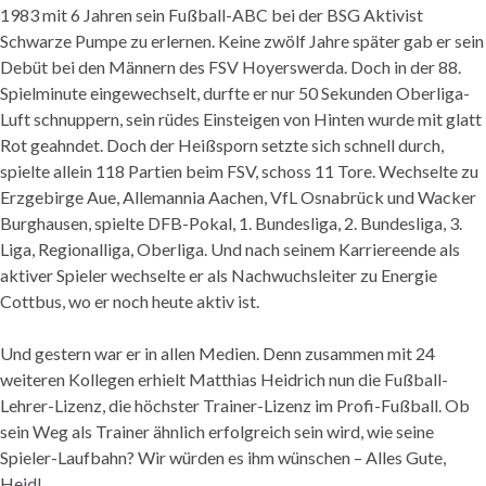
1983 mit 6 Jahren sein Fußball-ABC bei der BSG Aktivist
Schwarze Pumpe zu erlernen. Keine zwölf Jahre später gab er sein
Debüt bei den Männern des FSV Hoyerswerda. Doch in der 88.
Spielminute eingewechselt, durfte er nur 50 Sekunden Oberliga-
Luft schnuppern, sein rüdes Einsteigen von Hinten wurde mit glatt
Rot geahndet. Doch der Heißsporn setzte sich schnell durch,
spielte allein 118 Partien beim FSV, schoss 11 Tore. Wechselte zu
Erzgebirge Aue, Allemannia Aachen, VfL Osnabrück und Wacker
Burghausen, spielte DFB-Pokal, 1. Bundesliga, 2. Bundesliga, 3.
Liga, Regionalliga, Oberliga. Und nach seinem Karriereende als
aktiver Spieler wechselte er als Nachwuchsleiter zu Energie
Cottbus, wo er noch heute aktiv ist.
Und gestern war er in allen Medien. Denn zusammen mit 24
weiteren Kollegen erhielt Matthias Heidrich nun die Fußball-
Lehrer-Lizenz, die höchster Trainer-Lizenz im Profi-Fußball. Ob
sein Weg als Trainer ähnlich erfolgreich sein wird, wie seine
Spieler-Laufbahn? Wir würden es ihm wünschen – Alles Gute,
Heid!