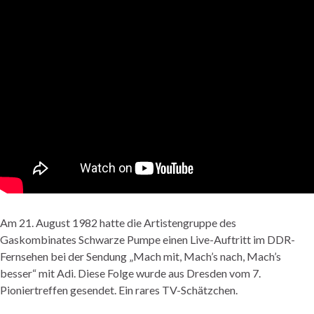
Am 21. August 1982 hatte die Artistengruppe des
Gaskombinates Schwarze Pumpe einen Live-Auftritt im DDR-
Fernsehen bei der Sendung „Mach mit, Mach’s nach, Mach’s
besser“ mit Adi. Diese Folge wurde aus Dresden vom 7.
Pioniertreffen gesendet. Ein rares TV-Schätzchen.