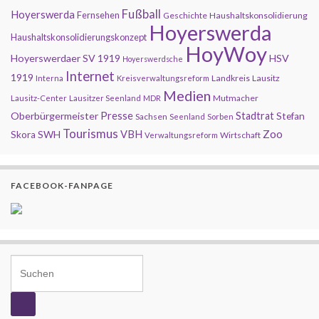
Fußball
Hoyerswerda
Fernsehen
Geschichte
Haushaltskonsolidierung
Hoyerswerda
Haushaltskonsolidierungskonzept
HoyWoy
Hoyerswerdaer SV 1919
HSV
Hoyerswerdsche
Internet
1919
Landkreis
Lausitz
Interna
Kreisverwaltungsreform
Medien
Mutmacher
Lausitz-Center
Lausitzer Seenland
MDR
Presse
Oberbürgermeister
Stadtrat
Stefan
Sachsen
Seenland
Sorben
Tourismus
Zoo
SWH
VBH
Skora
Wirtschaft
Verwaltungsreform
FACEBOOK-FANPAGE
Search for: