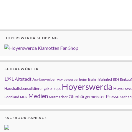
HOYERSWERDA SHOPPING
SCHLAGWÖRTER
Altstadt
1991
Bahn
Asylbewerber
Bahnhof
Asylbewerberheim
Einkauf
EEH
Hoyerswerda
Hoyerswe
Haushaltskonsolidierungskonzept
Medien
Presse
Oberbürgermeister
Mutmacher
Sachse
Seenland
MDR
FACEBOOK-FANPAGE