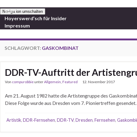
Start
Navigation umschalten
Hoyerswerd’sch für Insider
Impressum
SCHLAGWORT:
GASKOMBINAT
DDR-TV-Auftritt der Artisten
Von
compurobbie
unter
Allgemein
,
Featured
12. November 2017
Am 21. August 1982 hatte die Artistengruppe des Gaskombinate
Diese Folge wurde aus Dresden vom 7. Pioniertreffen gesendet.
Artistik
,
DDR-Fernsehen
,
DDR-TV
,
Dresden
,
Fernsehen
,
Gaskombi