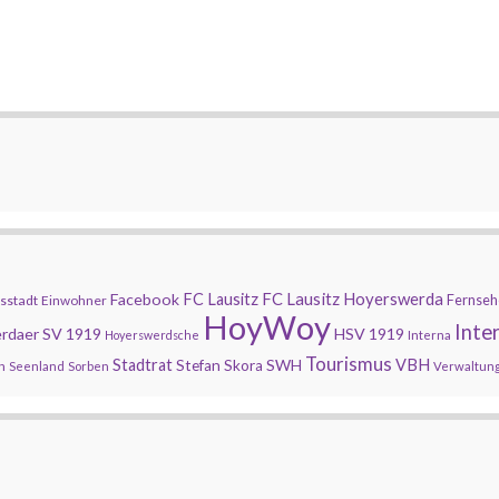
FC Lausitz Hoyerswerda
Facebook
FC Lausitz
Fernseh
sstadt
Einwohner
HoyWoy
Inte
rdaer SV 1919
HSV 1919
Hoyerswerdsche
Interna
Tourismus
Stadtrat
SWH
VBH
Stefan Skora
n
Seenland
Sorben
Verwaltun