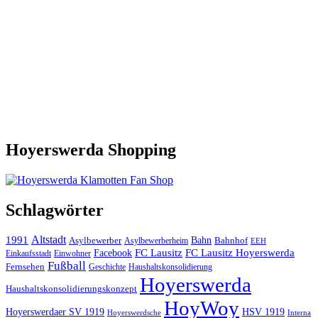
Hoyerswerda Shopping
Schlagwörter
Altstadt
1991
Bahn
Asylbewerber
Asylbewerberheim
Bahnhof
EEH
Facebook
FC Lausitz
FC Lausitz Hoyerswerda
Einkaufsstadt
Einwohner
Fußball
Fernsehen
Geschichte
Haushaltskonsolidierung
Hoyerswerda
Haushaltskonsolidierungskonzept
HoyWoy
Hoyerswerdaer SV 1919
HSV 1919
Interna
Hoyerswerdsche