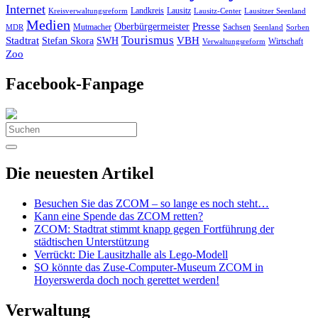
Internet
Landkreis
Lausitz
Kreisverwaltungsreform
Lausitz-Center
Lausitzer Seenland
Medien
Oberbürgermeister
Presse
Mutmacher
Sachsen
MDR
Seenland
Sorben
Tourismus
Stadtrat
VBH
Stefan Skora
SWH
Wirtschaft
Verwaltungsreform
Zoo
Facebook-Fanpage
Search
for:
Die neuesten Artikel
Besuchen Sie das ZCOM – so lange es noch steht…
Kann eine Spende das ZCOM retten?
ZCOM: Stadtrat stimmt knapp gegen Fortführung der
städtischen Unterstützung
Verrückt: Die Lausitzhalle als Lego-Modell
SO könnte das Zuse-Computer-Museum ZCOM in
Hoyerswerda doch noch gerettet werden!
Verwaltung