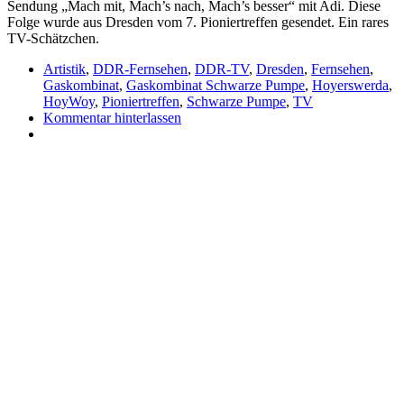
Sendung „Mach mit, Mach’s nach, Mach’s besser“ mit Adi. Diese
Folge wurde aus Dresden vom 7. Pioniertreffen gesendet. Ein rares
TV-Schätzchen.
Artistik
,
DDR-Fernsehen
,
DDR-TV
,
Dresden
,
Fernsehen
,
Gaskombinat
,
Gaskombinat Schwarze Pumpe
,
Hoyerswerda
,
HoyWoy
,
Pioniertreffen
,
Schwarze Pumpe
,
TV
Kommentar hinterlassen