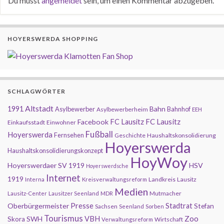
Du musst
angemeldet
sein, um einen Kommentar abzugeben.
HOYERSWERDA SHOPPING
SCHLAGWÖRTER
Altstadt
1991
Bahn
Asylbewerber
Bahnhof
Asylbewerberheim
EEH
FC Lausitz
Facebook
FC Lausitz
Einkaufsstadt
Einwohner
Fußball
Hoyerswerda
Fernsehen
Geschichte
Haushaltskonsolidierung
Hoyerswerda
Haushaltskonsolidierungskonzept
HoyWoy
Hoyerswerdaer SV 1919
HSV
Hoyerswerdsche
Internet
1919
Landkreis
Lausitz
Interna
Kreisverwaltungsreform
Medien
Mutmacher
Lausitz-Center
Lausitzer Seenland
MDR
Presse
Oberbürgermeister
Stadtrat
Stefan
Sachsen
Seenland
Sorben
Tourismus
Zoo
SWH
VBH
Skora
Wirtschaft
Verwaltungsreform